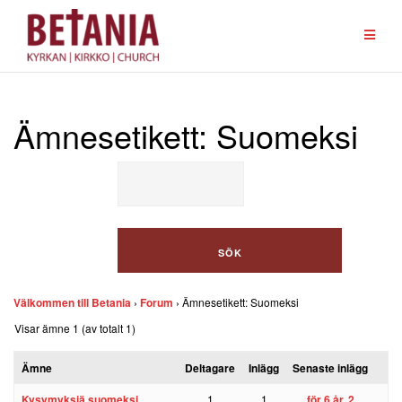
Hoppa
till
innehåll
Ämnesetikett: Suomeksi
Välkommen till Betania
›
Forum
›
Ämnesetikett: Suomeksi
Visar ämne 1 (av totalt 1)
Ämne
Deltagare
Inlägg
Senaste inlägg
Kysymyksiä suomeksi
1
1
för 6 år, 2