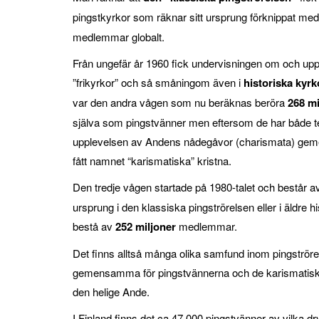
pingstkyrkor som räknar sitt ursprung förknippat m
medlemmar globalt.
Från ungefär år 1960 fick undervisningen om och up
”frikyrkor” och så småningom även i
historiska kyrk
var den andra vågen som nu beräknas beröra
268 mi
själva som pingstvänner men eftersom de har både t
upplevelsen av Andens nådegåvor (charismata) gemen
fått namnet “karismatiska” kristna.
Den tredje vågen startade på 1980-talet och består 
ursprung i den klassiska pingströrelsen eller i äldre
bestå av
252 miljoner
medlemmar.
Det finns alltså många olika samfund inom pingströrel
gemensamma för pingstvännerna och de karismatiska 
den helige Ande.
I Finland finns det ca 47.000 pingstvänner av vilka d