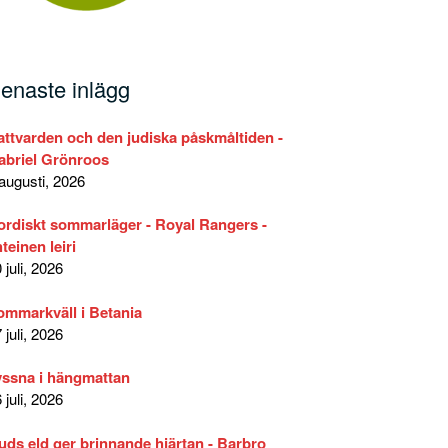
enaste inlägg
attvarden och den judiska påskmåltiden -
abriel Grönroos
augusti, 2026
ordiskt sommarläger - Royal Rangers -
teinen leiri
 juli, 2026
ommarkväll i Betania
 juli, 2026
yssna i hängmattan
 juli, 2026
uds eld ger brinnande hjärtan - Barbro