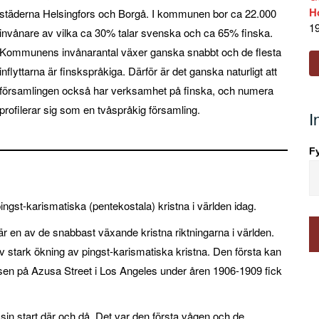
H
städerna Helsingfors och Borgå. I kommunen bor ca 22.000
19
invånare av vilka ca 30% talar svenska och ca 65% finska.
Kommunens invånarantal växer ganska snabbt och de flesta
inflyttarna är finskspråkiga. Därför är det ganska naturligt att
församlingen också har verksamhet på finska, och numera
profilerar sig som en tvåspråkig församling.
I
Fy
pingst-karismatiska (pentekostala) kristna i världen idag.
 är en av de snabbast växande kristna riktningarna i världen.
av stark ökning av pingst-karismatiska kristna. Den första kan
elsen på Azusa Street i Los Angeles under åren 1906-1909 fick
 sin start där och då. Det var den första vågen och de