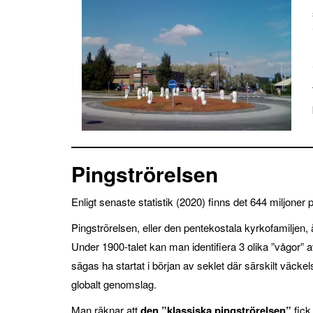
Pingströrelsen
Enligt senaste statistik (2020) finns det 644 miljoner 
Pingströrelsen, eller den pentekostala kyrkofamiljen,
Under 1900-talet kan man identifiera 3 olika ”vågor” 
sägas ha startat i början av seklet där särskilt väck
globalt genomslag.
Man räknar att
den ”klassiska pingströrelsen”
fick