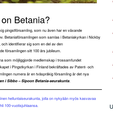
 on Betania?
kig pingstförsamling, som nu även har en växande
hov. Betaniaförsamlingen som samlas i Betaniakyrkan i Nickby
 och identifierar sig som en del av den
de församlingen sitt 100 års jubileum.
na som möjliggjorde medlemskap i trossamfundet
apet i Pingstkyrkan i Finland bekräftades av Patent- och
amlingen numera är en tvåspråkig församling är det nya
en i Sibbo – Sipoon Betania-seurakunta
.
elinen helluntaiseurakunta, jolla on nykyään myös kasvavaa
U
li 100-vuotisjuhlaansa.