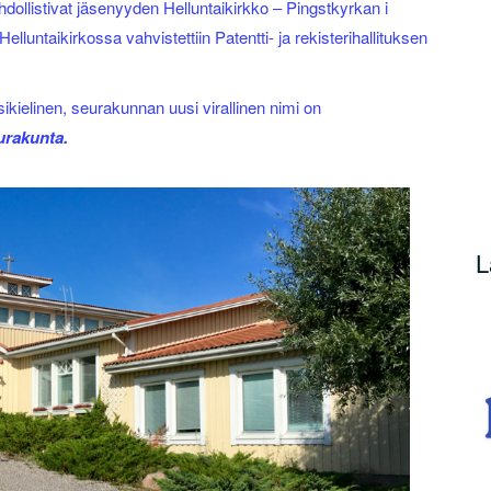
mahdollistivat jäsenyyden Helluntaikirkko – Pingstkyrkan i
untaikirkossa vahvistettiin Patentti- ja rekisterihallituksen
kielinen, seurakunnan uusi virallinen nimi on
urakunta.
L