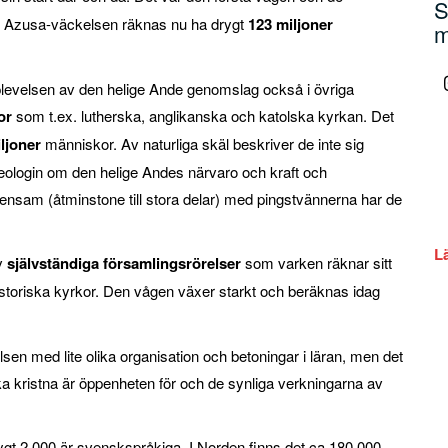
S
ed Azusa-väckelsen räknas nu ha drygt
123 miljoner
m
plevelsen av den helige Ande genomslag också i övriga
or
som t.ex. lutherska, anglikanska och katolska kyrkan. Det
ljoner
människor. Av naturliga skäl beskriver de inte sig
eologin om den helige Andes närvaro och kraft och
sam (åtminstone till stora delar) med pingstvännerna har de
L
av
självständiga församlingsrörelser
som varken räknar sitt
 historiska kyrkor. Den vågen växer starkt och beräknas idag
sen med lite olika organisation och betoningar i läran, men det
kristna är öppenheten för och de synliga verkningarna av
rygt 2.000 är svenskspråkiga. I Norden finns det ca 180.000