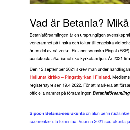
Vad är Betania? Mikä
Betaniaförsamlingen är en ursprungligen svensksprå
verksamhet på finska och tolkar till engelska vid be
är en del av nätverket Finlandssvenska Pingst (FSP),
pentekostala/karismatiska kyrkofamiljen. År 2021 fira
Den 12 september 2021 skrev man under handlingar
Helluntaikirkko – Pingstkyrkan i Finland
. Medlemsk
registerstyrelsen 19.4 2022. För att markera att förs
officiella namnet på församlingen
Betaniaförsamling
Sipoon Betania-seurakunta
on alun perin ruotsinki
suomenkielistä toimintaa. Vuonna 2021 seurakunta juh