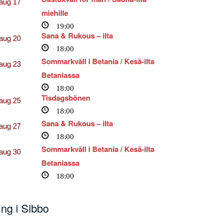
aug
17
miehille
19:00
Sana & Rukous – ilta
aug
20
18:00
Sommarkväll i Betania / Kesä-ilta
aug
23
Betaniassa
18:00
Tisdagsbönen
aug
25
18:00
Sana & Rukous – ilta
aug
27
18:00
Sommarkväll i Betania / Kesä-ilta
aug
30
Betaniassa
18:00
ng i Sibbo