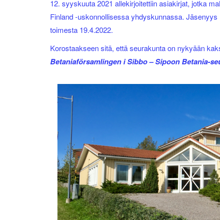
12. syyskuuta 2021 allekirjoitettiin asiakirjat, jotka 
Finland -uskonnollisessa yhdyskunnassa. Jäsenyys Hell
toimesta 19.4.2022.
Korostaakseen sitä, että seurakunta on nykyään kaksi
Betaniaförsamlingen i Sibbo – Sipoon Betania-se