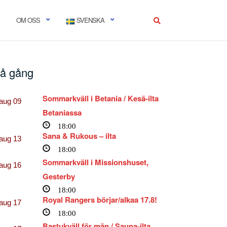
OM OSS
SVENSKA
å gång
Sommarkväll i Betania / Kesä-ilta
aug
09
Betaniassa
18:00
Sana & Rukous – ilta
aug
13
18:00
Sommarkväll i Missionshuset,
aug
16
Gesterby
18:00
Royal Rangers börjar/alkaa 17.8!
aug
17
18:00
Bastukväll för män / Sauna-ilta