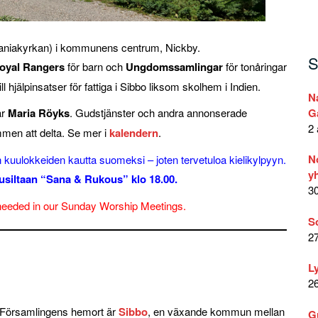
aniakyrkan) i kommunens centrum, Nickby.
S
oyal Rangers
för barn och
Ungdomssamlingar
för tonåringar
ill hjälpinsatser för fattiga i Sibbo liksom skolhem i Indien.
N
är
Maria Röyks
. Gudstjänster och andra annonserade
G
2 
mmen att delta. Se mer i
kalendern
.
N
 kuulokkeiden kautta suomeksi – joten tervetuloa kielikylpyyn.
yh
ousiltaan “Sana & Rukous” klo 18.00.
30
n needed in our Sunday Worship Meetings.
S
27
L
26
–
Församlingens hemort är
Sibbo
, en växande kommun mellan
G