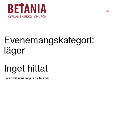
Hoppa
till
innehåll
Evenemangskategori:
läger
Inget hittat
Tyvärr hittades inget i detta arkiv