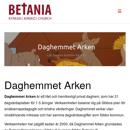
Hoppa
till
innehåll
Daghemmet Arken
Daghemmet Arken
är ett litet och hemtrevligt privat daghem, som har 21
dagvårdsplatser för 1-5 åringar. Verksamheten baserar sig på Sibbos plan för
småbarnspedagogik och kristna värderingar. Daghemmet verkar utan
vinstdrivande intresse och har samma dagvårdsavgifter som Sibbo kommun.
Verksamheten har pågått sedan år 2000, då Daghemmet Arken grundades
av Betaniaförsamlingen i Sibbo rf (numera Sibbo Betania rf).