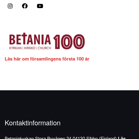
Läs här om församlingens första 100 år
Kontaktinformation
Betaniakyrkan
Stora Byvägen 34
04130 Sibbo (Finland)
Läs