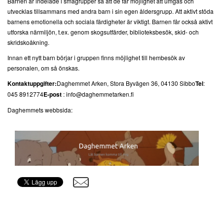
Barnen är indelade i smågrupper så att de får möjlighet att umgås och
utvecklas tillsammans med andra barn i sin egen åldersgrupp. Att aktivt stöda
barnens emotionella och sociala färdigheter är viktigt. Barnen får också aktivt
utforska närmiljön, t.ex. genom skogsutfärder, biblioteksbesök, skid- och
skridskoåkning.
Innan ett nytt barn börjar i gruppen finns möjlighet till hembesök av
personalen, om så önskas.
Kontaktuppgifter:
Daghemmet Arken, Stora Byvägen 36, 04130 Sibbo
Tel
:
045 8912774
E-post
: info@daghemmetarken.fi
Daghemmets webbsida: