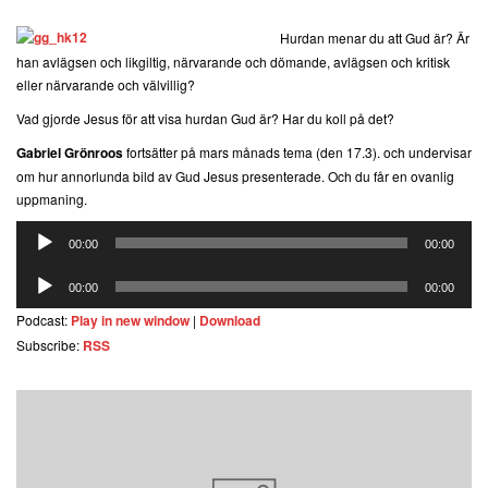
Hurdan menar du att Gud är? Är
han avlägsen och likgiltig, närvarande och dömande, avlägsen och kritisk
eller närvarande och välvillig?
Vad gjorde Jesus för att visa hurdan Gud är? Har du koll på det?
Gabriel Grönroos
fortsätter på mars månads tema (den 17.3). och undervisar
om hur annorlunda bild av Gud Jesus presenterade. Och du får en ovanlig
uppmaning.
Ljudspelare
00:00
00:00
Ljudspelare
00:00
00:00
Podcast:
Play in new window
|
Download
Subscribe:
RSS