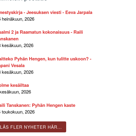
mestyskirja - Jeesuksen viesti - Eeva Jarpala
6 heinäkuun, 2026
salmi 2 ja Raamatun kokonaisuus - Raili
anskanen
8 kesäkuun, 2026
aitteko Pyhän Hengen, kun tulitte uskoon? -
apani Vesala
8 kesäkuun, 2026
olme kesäiltaa
 kesäkuun, 2026
aili Tanskanen: Pyhän Hengen kaste
4 toukokuun, 2026
LÄS FLER NYHETER HÄR...