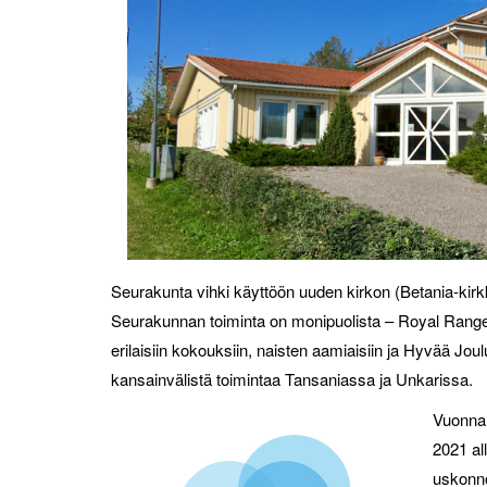
Seurakunta vihki käyttöön uuden kirkon (Betania-ki
Seurakunnan toiminta on monipuolista – Royal Rangers-
erilaisiin kokouksiin, naisten aamiaisiin ja Hyvää Jo
kansainvälistä toimintaa Tansaniassa ja Unkarissa.
Vuonna 
2021 all
uskonn