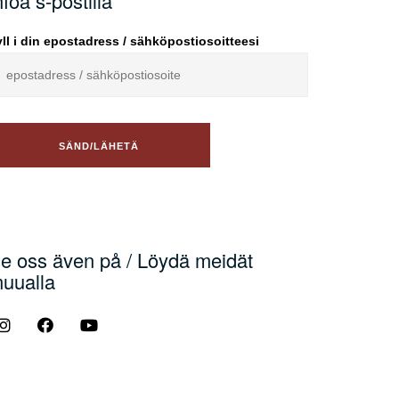
nfoa s-postilla
ll i din epostadress / sähköpostiosoitteesi
e oss även på / Löydä meidät
uualla