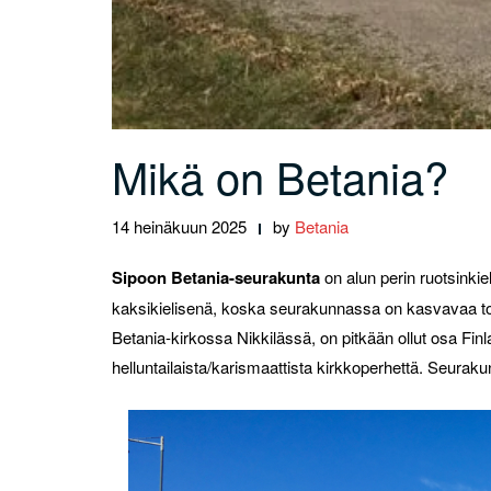
Mikä on Betania?
14 heinäkuun 2025
by
Betania
Sipoon Betania-seurakunta
on alun perin ruotsinkie
kaksikielisenä, koska seurakunnassa on kasvavaa t
Betania-kirkossa Nikkilässä, on pitkään ollut osa Fin
helluntailaista/karismaattista kirkkoperhettä. Seurak