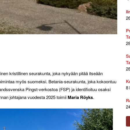
Il
2
P
T
2
S
T
2
linen kristillinen seurakunta, joka nykyään pitää itseään
K
oimintaa myös suomeksi. Betania-seurakunta, joka kokoontuu
8
landssvenska Pingst-verkostoa (FSP) ja identifioituu osaksi
unnan johtajana vuodesta 2025 toimii
Maria Röyks
.
R
2