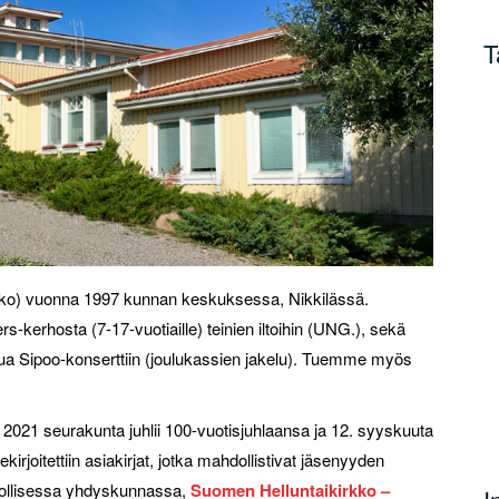
T
rkko) vuonna 1997 kunnan keskuksessa, Nikkilässä.
kerhosta (7-17-vuotiaille) teinien iltoihin (UNG.), sekä
ulua Sipoo-konserttiin (joulukassien jakelu). Tuemme myös
2021 seurakunta juhlii 100-vuotisjuhlaansa ja 12. syyskuuta
ekirjoitettiin asiakirjat, jotka mahdollistivat jäsenyyden
ollisessa yhdyskunnassa,
Suomen Helluntaikirkko –