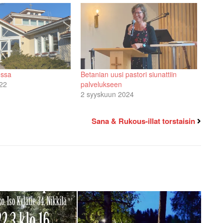
ossa
Betanian uusi pastori siunattiin
22
palvelukseen
2 syyskuun 2024
Sana & Rukous-illat torstaisin