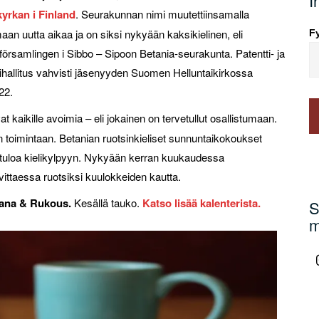
I
yrkan i Finland
. Seurakunnan nimi muutettiinsamalla
an uutta aikaa ja on siksi nykyään kaksikielinen, eli
Fy
församlingen i Sibbo – Sipoon Betania-seurakunta. Patentti- ja
rihallitus vahvisti jäsenyyden Suomen Helluntaikirkossa
22.
vat kaikille avoimia – eli jokainen on tervetullut osallistumaan.
en toimintaan. Betanian ruotsinkieliset sunnuntaikokoukset
etuloa kielikylpyyn. Nykyään kerran kuukaudessa
ittaessa ruotsiksi kuulokkeiden kautta.
ana & Rukous.
Kesällä tauko.
Katso lisää kalenterista.
S
m