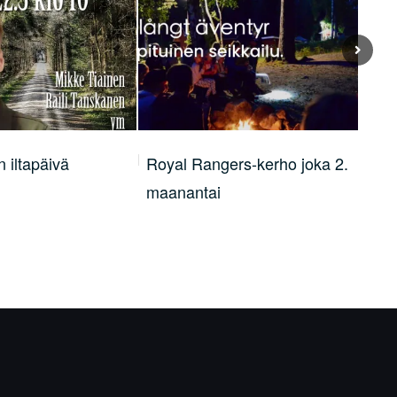
ers-kerho joka 2.
Hyvää Joulua Sipoo 2025 –…