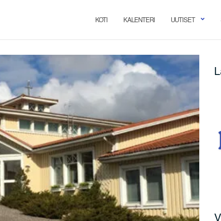
KOTI
KALENTERI
UUTISET
L
V