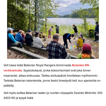
Voit lukea lisää Betanian Royal Rangers-toiminnasta
Betanian RR-
verkkosivulta
. Syyslukukausi, jonka kokoontumiset ovat joka toinen
maanantai, alkaa elokuussa. Tarkka aloituspäivä ilmoitetaan myöhemmin.
Tarkista Betanian kalenterista, jonne tiedot ilmestyvät heti, kun ajankohta on
päätetty.
Voit myös soittaa Betanian lasten ja nuorten ohjaajalle Desirée Wirénille: 050
3403160 ja kysyä lisää.