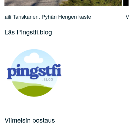
Vapaaehtois & vastuuhenkilökokous 19.5
Läs Pingstfi.blog
Viimeisin postaus