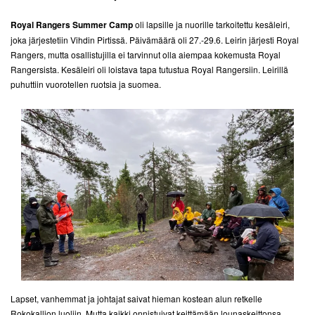
Royal Rangers Summer Camp
oli lapsille ja nuorille tarkoitettu kesäleiri,
joka järjestetiin Vihdin Pirtissä. Päivämäärä oli 27.-29.6. Leirin järjesti Royal
Rangers, mutta osallistujilla ei tarvinnut olla aiempaa kokemusta Royal
Rangersista. Kesäleiri oli loistava tapa tutustua Royal Rangersiin. Leirillä
puhuttiin vuorotellen ruotsia ja suomea.
Lapset, vanhemmat ja johtajat saivat hieman kostean alun retkelle
Rokokallion luoliin. Mutta kaikki onnistuivat keittämään lounaskeittonsa