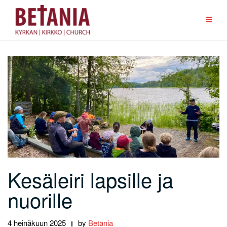
Skip
to
content
Kesäleiri lapsille ja
nuorille
4 heinäkuun 2025
by
Betania