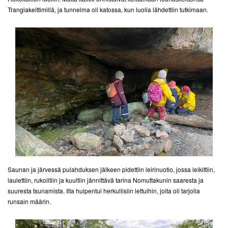
Trangiakeittimillä, ja tunnelma oli katossa, kun luolia lähdettiin tutkimaan.
Saunan ja järvessä pulahduksen jälkeen pidettiin leirinuotio, jossa leikittiin,
laulettiin, rukoiltiin ja kuultiin jännittävä tarina Nomuttakunin saaresta ja
suuresta tsunamista. Ilta huipentui herkullisiin lettuihin, joita oli tarjolla
runsain määrin.