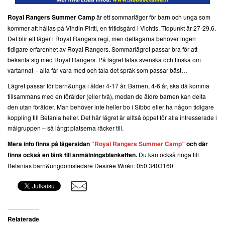
Royal Rangers Summer Camp
är ett sommarläger för barn och unga som
kommer att hållas på Vihdin Pirtti, en fritidsgård i Vichtis. Tidpunkt är 27-29.6.
Det blir ett läger i Royal Rangers regi, men deltagarna behöver ingen
tidigare erfarenhet av Royal Rangers. Sommarlägret passar bra för att
bekanta sig med Royal Rangers. På lägret talas svenska och finska om
vartannat – alla får vara med och tala det språk som passar bäst…
Lägret passar för barn&unga i ålder 4-17 år. Barnen, 4-6 år, ska då komma
tillsammans med en förälder (eller två), medan de äldre barnen kan delta
den utan förälder. Man behöver inte heller bo i Sibbo eller ha någon tidigare
koppling till Betania heller. Det här lägret är alltså öppet för alla intresserade i
målgruppen – så långt platserna räcker till.
Mera info finns på lägersidan
“Royal Rangers Summer Camp”
och där
finns också en länk till anmälningsblanketten.
Du kan också ringa till
Betanias barn&ungdomsledare Desirée Wirén: 050 3403160
Relaterade