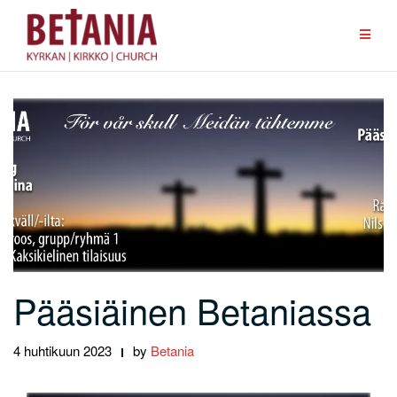
Skip
to
content
Pääsiäinen Betaniassa
4 huhtikuun 2023
by
Betania