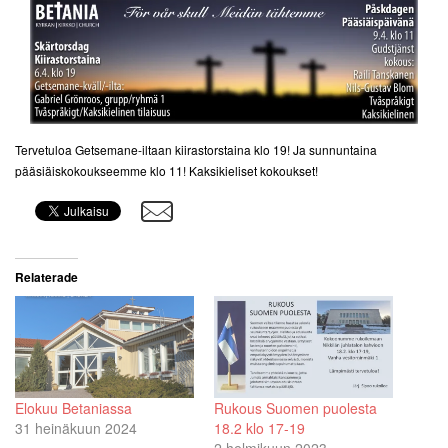
Tervetuloa Getsemane-iltaan kiirastorstaina klo 19! Ja sunnuntaina
pääsiäiskokoukseemme klo 11! Kaksikieliset kokoukset!
Relaterade
Elokuu Betaniassa
Rukous Suomen puolesta
31 heinäkuun 2024
18.2 klo 17-19
2 helmikuun 2023