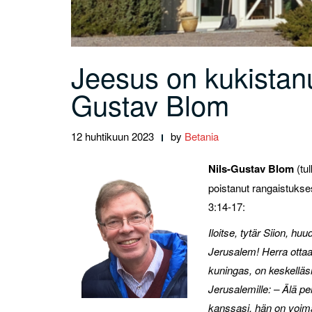
Jeesus on kukistanut
Gustav Blom
12 huhtikuun 2023
by
Betania
Nils-Gustav Blom
(tu
poistanut rangaistukses
3:14-17:
Iloitse, tytär Siion, hu
Jerusalem! Herra ottaa 
kuningas, on keskelläs
Jerusalemille: – Älä pe
kanssasi, hän on voima