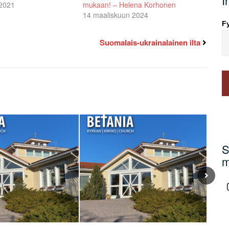
I
 2021
mukaan! – Helena Korhonen
14 maaliskuun 2024
Fy
Suomalais-ukrainalainen ilta
S
m