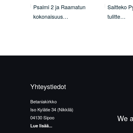
Jeesuksen
Psalmi 2 ja Raamatun
Saitteko 
kokonaisuus…
tulitte…
Yhteystiedot
Betaniakirkko
Iso Kylätie 34 (Nikkilä)
We a
04130 Sipoo
Lue lisää...