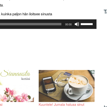
ta.
T
 kuinka paljon hän iloitsee sinusta
Nuolinäppäimillä
00:00
ylös
ja
alas
säädät
äänenvoimakkuu
suuremmaksi
ja
pienemmäksi.
si
Kuuntele! Jumala haluaa sinut