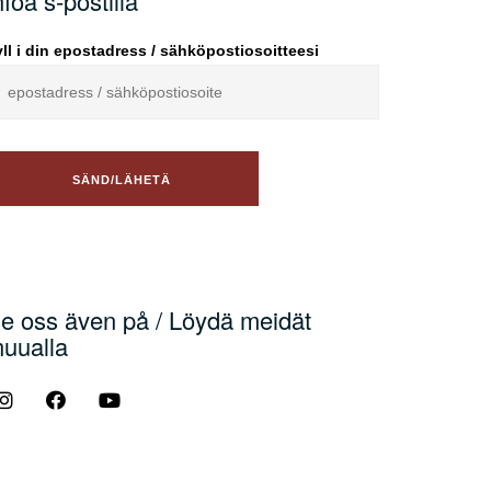
nfoa s-postilla
ll i din epostadress / sähköpostiosoitteesi
e oss även på / Löydä meidät
uualla