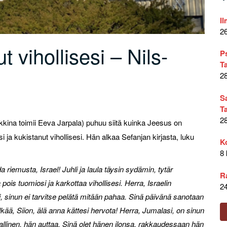
Il
2
 vihollisesi – Nils-
P
T
2
S
T
2
lkkina toimii Eeva Jarpala) puhuu siitä kuinka Jeesus on
i ja kukistanut vihollisesi. Hän alkaa Sefanjan kirjasta, luku
K
8
uda riemusta, Israel! Juhli ja laula täysin sydämin, tytär
R
pois tuomiosi ja karkottaa vihollisesi. Herra, Israelin
2
i, sinun ei tarvitse pelätä mitään pahaa. Sinä päivänä sanotaan
lkää, Siion, älä anna kättesi hervota! Herra, Jumalasi, on sinun
llinen, hän auttaa. Sinä olet hänen ilonsa, rakkaudessaan hän