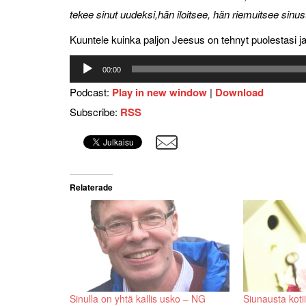
tekee sinut uudeksi,hän iloitsee, hän riemuitsee sinus
Kuuntele kuinka paljon Jeesus on tehnyt puolestasi ja
Äänitoistin
00:00
Podcast:
Play in new window
|
Download
Subscribe:
RSS
Relaterade
Sinulla on yhtä kallis usko – NG
Siunausta kotii