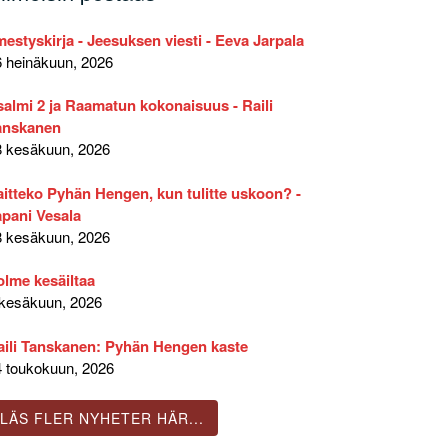
mestyskirja - Jeesuksen viesti - Eeva Jarpala
6 heinäkuun, 2026
salmi 2 ja Raamatun kokonaisuus - Raili
anskanen
8 kesäkuun, 2026
aitteko Pyhän Hengen, kun tulitte uskoon? -
apani Vesala
8 kesäkuun, 2026
olme kesäiltaa
 kesäkuun, 2026
aili Tanskanen: Pyhän Hengen kaste
4 toukokuun, 2026
LÄS FLER NYHETER HÄR...