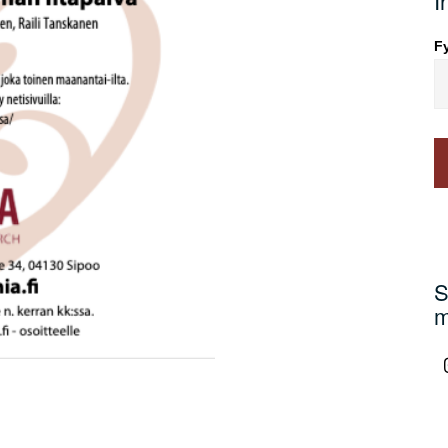
I
Fy
S
m