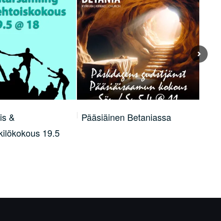
nen Betaniassa
Ilosanoman iltapäivä
T
2