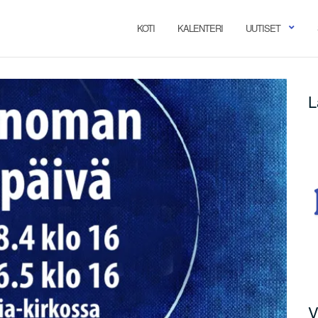
KOTI
KALENTERI
UUTISET
L
V