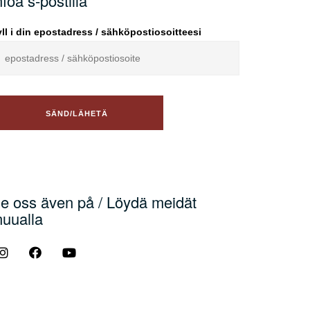
nfoa s-postilla
ll i din epostadress / sähköpostiosoitteesi
e oss även på / Löydä meidät
uualla