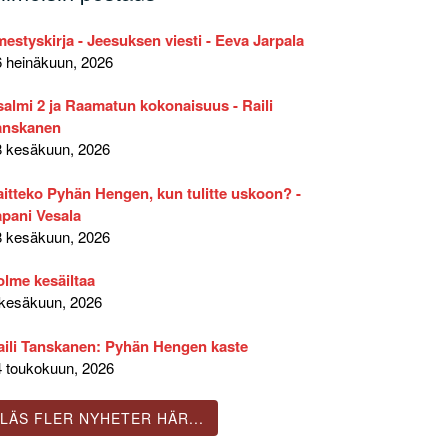
mestyskirja - Jeesuksen viesti - Eeva Jarpala
6 heinäkuun, 2026
salmi 2 ja Raamatun kokonaisuus - Raili
anskanen
8 kesäkuun, 2026
aitteko Pyhän Hengen, kun tulitte uskoon? -
apani Vesala
8 kesäkuun, 2026
olme kesäiltaa
 kesäkuun, 2026
aili Tanskanen: Pyhän Hengen kaste
4 toukokuun, 2026
LÄS FLER NYHETER HÄR...