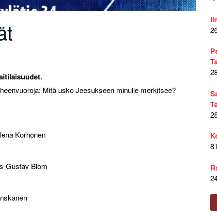
Il
ät
2
P
T
2
itilaisuudet.
 puheenvuoroja: Mitä usko Jeesukseen minulle merkitsee?
S
T
2
elena Korhonen
K
8
ls-Gustav Blom
R
2
Tanskanen