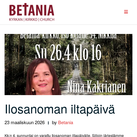
Skip
to
content
Ilosanoman iltapäivä
23 maaliskuun 2026
by
Betania
Kk:n 4. sunnuntai on varattu Ilosanoman iltapäivälle. Silloin järjestämme