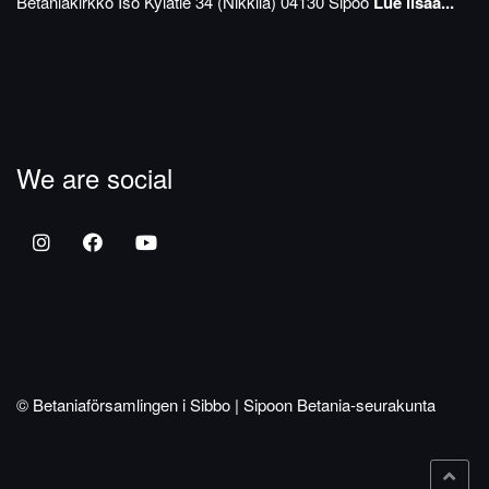
Betaniakirkko
Iso Kylätie 34 (Nikkilä)
04130 Sipoo
Lue lisää...
We are social
© Betaniaförsamlingen i Sibbo | Sipoon Betania-seurakunta