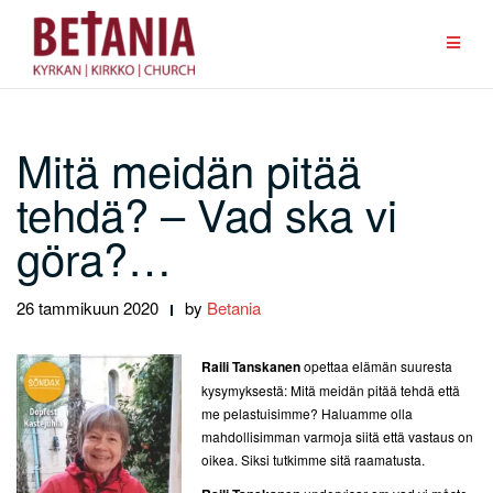
Skip
to
content
Mitä meidän pitää
tehdä? – Vad ska vi
göra?…
26 tammikuun 2020
by
Betania
Raili Tanskanen
opettaa elämän suuresta
kysymyksestä: Mitä meidän pitää tehdä että
me pelastuisimme? Haluamme olla
mahdollisimman varmoja siitä että vastaus on
oikea. Siksi tutkimme sitä raamatusta.