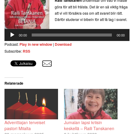
Raili Tanskanen
undervisar om vad vi måste
göra för att bli frälsta. Det är en så viktig fråga
att vi vill försäkra oss om att svaret blir rätt.
Därför studerar vi bibeln för att få tag i svaret.
Äänitoistin
00:00
00:00
Podcast:
Play in new window
|
Download
Subscribe:
RSS
Relaterade
Adventtiajan terveiset
Jumalan lapsi kriisin
pastori Miialta
keskellä – Raili Tanskanen