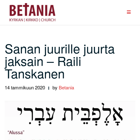
Skip
to
content
Sanan juurille juurta
jaksain – Raili
Tanskanen
14 tammikuun 2020
by
Betania