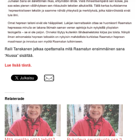
Raili Tanskanen jatkaa opettamalla mitä Raamatun ensimmäinen sana
“Alussa” sisältää.
Lue lisää tästä.
Relaterade
Mitä meidän pitää tehdä? –
Rukoileva seurakunta osa 2