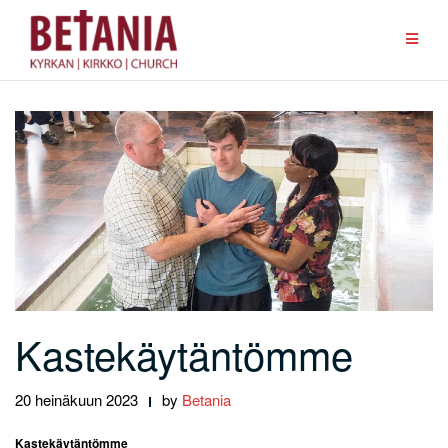
Skip
to
content
Kastekäytäntömme
20 heinäkuun 2023
by
Betania
Kastekäytäntömme