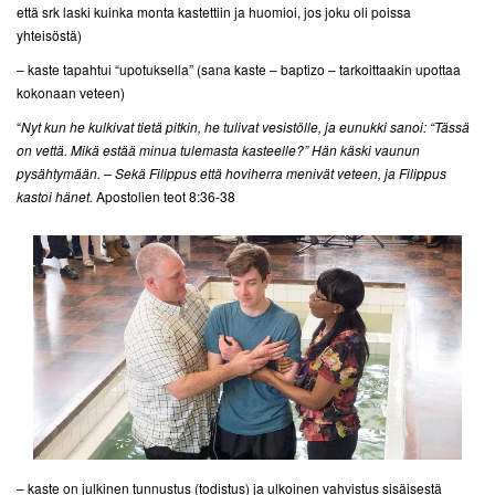
että srk laski kuinka monta kastettiin ja huomioi, jos joku oli poissa
yhteisöstä)
– kaste tapahtui “upotuksella” (sana kaste – baptizo – tarkoittaakin upottaa
kokonaan veteen)
“
Nyt kun he kulkivat tietä pitkin, he tulivat vesistölle, ja eunukki sanoi: “Tässä
on vettä. Mikä estää minua tulemasta kasteelle?” Hän käski vaunun
pysähtymään. – Sekä Filippus että hoviherra menivät veteen, ja Filippus
kastoi hänet.
Apostolien teot 8:36-38
– kaste on julkinen tunnustus (todistus) ja ulkoinen vahvistus sisäisestä