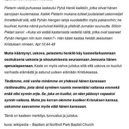
Pietarin vielä puhuessa laskeutui Pyhä Henki kaikkiin, jotka olivat hänen
sanojaan kuulemassa. Kaikki Pietarin mukana tulleet juutalaiset uskonveljet
ihmettelivät sitä, että Pyhän Hengen lahja vuodatettiin myös pakanoihin; he
kuulivat, kuinka nämä puhuivat kielillä ja ylistivät Jumalan suuruutta. Silloin
Pietari sanoi: »Kuka voi estää kastamasta vedellä näitä, jotka ovat saaneet
Pyhän Hengen niin kuin mekin?» Hän käski kastaa heidät Jeesuksen
Kristuksen nimeen. Apt 10:44-48
Mutta kääntynyt, uskova, pelastettu henkilö käy kasteella/kastetaan
osoituksena uskosta ja sitoutumisesta seuraamaan Jeesusta hänen
opetuslapsenaan.
Kaste on myös vahva julistus siitä että uskova on kuollut
vanhasta elämästä ja astunut uuteen elämään Kristuksessa.
Tiedämme, että vanha minämme on yhdessä hänen kanssaan
ristiinnaulittu, jotta tämä syntinen ruumis menettäisi valtansa emmekä
enää olisi synnin orjia. Se, joka on kuollut, on näet päässyt vapaaksi
synnin vallasta. Mutta jos kerran olemme kuolleet Kristuksen kanssa,
uskomme saavamme myös elää hänen kanssaan.
Tämä on kasteen merkitys, tunnustus ja julistus.
kuva: wikipedia – Baptism at Northolt Park Baptist Church