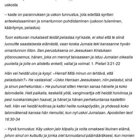
uskosta
– kaste on parannuksen ja uskon tunnustus, jota edeltää syntien
anteeksisaaminen ja omantunnon puhdistaminen (uskoon tuleminen,
kääntymys, pelastus)
Tuon esikuvan mukaisesti teidät pelastaa nyt kaste, ei siksi että te siinä
luovuitte saastaisesta elämästä, vaan koska Jumala teki kanssanne hyvän
omantunnon liiton. Sen perustuksena on Jeesuksen Kristuksen
ylösnousemus, hänen, joka on mennyt taivaaseen ja istuu Jumalan oikealla
puolella ja jolle on alistettu enkelit, vallat ja voimat.
1. Pietari 3:21-22
Hän vei heidät ulos ja kysyi: »Herrat! Mitä minun on tehtävä, että
pelastuisin?» He vastasivat: »Usko Herraan Jeesukseen, niin pelastut, sinä
ja sinun perhekuntasi.» He puhuivat sitten Herran sanaa hänelle ja koko
talonväelle. Heti paikalla, keskellä yötä, vanginvartija otti heidät hoiviinsa ja
pesi ruoskaniskujen haavat, ja hänet ja hänen perhekuntansa kastettiin
heti. Hän vei heidät kotiinsa ja kattoi heille ruokapöydän, ja yhdessä koko
talonväkensä kanssa hän riemuitsi, kun nyt uskoi Jumalaan. Apostolien teot
16:30-34
– Hyvä tunnustus:
Käy uskon jalo kilpailu ja voita omaksesi ikuinen elämä,
johon sinut on kutsuttu ja jonka olet tunnustanut päämääräksesi, kun monien