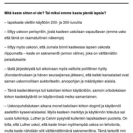
Mitä kaste sitten ei ole? Tai miksi emme kasta pieniä lapsia?
– lapsikaste otettiin käyttöön 200- ja 300-luvuilla
– liittyy uskoon perisyntiin, josta kasteen uskotaan vapauttavan (emme usko
että tämä on raamatullinen näkemys)
– liittyy myös uskoon, että Jumala toimii kasteessa lapsen uskosta
riippumatta – kaste on sakramentti (armon väline), joka on välttämätön
pelastukselle
– tästä järjestelystä tuli aikoinaan myös valtiolle poliittinen hyöty
(Konstantinuksen ja hänen seuraajiensa jälkeen), että kaikki kansalaiset ovat
saman uskonnollisen auktoriteetin, arvopohjan ja määräysten alaisia.
– Tämä kastenäkemys tuli katolisen kirkon käytäntöön, samoin ortodoksisen
kirkon kastekäytäntö on käytännössä melko samanlainen.
– Uskonpuhdistuksen aikana monet katolisen kirkon dogmit ja käytännöt
asetettiin kyseenalaiseksi. Myös kasteen merkitys ja käytännön toteutus sai
uusia tulkintoja. Luther ja Calvin pysyivät kuitenkin lapsikasteen puolella. On
totta, että Luther uskoi, että kaste ilman myöhempää uskoa on tehotonta,
mutta kaste nähdään silti välttämättömänä sakramenttina. Tämä tarkoitti mm