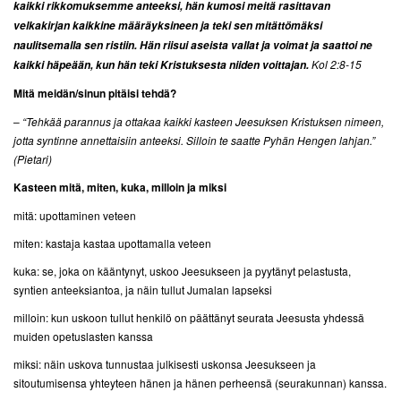
kaikki rikkomuksemme anteeksi, hän kumosi meitä rasittavan
velkakirjan kaikkine määräyksineen ja teki sen mitättömäksi
naulitsemalla sen ristiin. Hän riisui aseista vallat ja voimat ja saattoi ne
Kol 2:8-15
kaikki häpeään, kun hän teki Kristuksesta niiden voittajan.
Mitä meidän/sinun pitäisi tehdä?
–
“Tehkää parannus ja ottakaa kaikki kasteen Jeesuksen Kristuksen nimeen,
jotta syntinne annettaisiin anteeksi. Silloin te saatte Pyhän Hengen lahjan.”
(Pietari)
Kasteen mitä, miten, kuka, milloin ja miksi
mitä: upottaminen veteen
miten: kastaja kastaa upottamalla veteen
kuka: se, joka on kääntynyt, uskoo Jeesukseen ja pyytänyt pelastusta,
syntien anteeksiantoa, ja näin tullut Jumalan lapseksi
milloin: kun uskoon tullut henkilö on päättänyt seurata Jeesusta yhdessä
muiden opetuslasten kanssa
miksi: näin uskova tunnustaa julkisesti uskonsa Jeesukseen ja
sitoutumisensa yhteyteen hänen ja hänen perheensä (seurakunnan) kanssa.