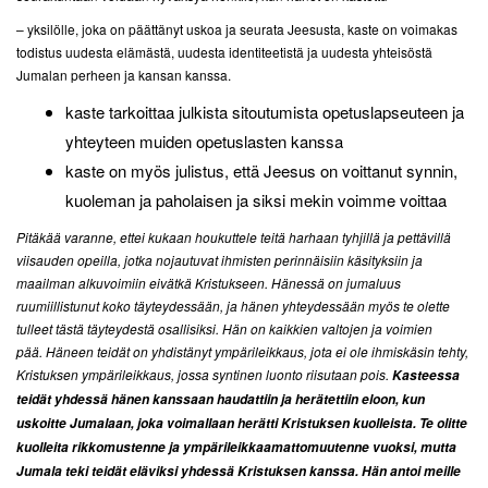
– yksilölle, joka on päättänyt uskoa ja seurata Jeesusta, kaste on voimakas
todistus uudesta elämästä, uudesta identiteetistä ja uudesta yhteisöstä
Jumalan perheen ja kansan kanssa.
kaste tarkoittaa julkista sitoutumista opetuslapseuteen ja
yhteyteen muiden opetuslasten kanssa
kaste on myös julistus, että Jeesus on voittanut synnin,
kuoleman ja paholaisen ja siksi mekin voimme voittaa
Pitäkää varanne, ettei kukaan houkuttele teitä harhaan tyhjillä ja pettävillä
viisauden opeilla, jotka nojautuvat ihmisten perinnäisiin käsityksiin ja
maailman alkuvoimiin eivätkä Kristukseen. Hänessä on jumaluus
ruumiillistunut koko täyteydessään, ja hänen yhteydessään myös te olette
tulleet tästä täyteydestä osallisiksi. Hän on kaikkien valtojen ja voimien
pää. Häneen teidät on yhdistänyt ympärileikkaus, jota ei ole ihmiskäsin tehty,
Kristuksen ympärileikkaus, jossa syntinen luonto riisutaan pois.
Kasteessa
teidät yhdessä hänen kanssaan haudattiin ja herätettiin eloon, kun
uskoitte Jumalaan, joka voimallaan herätti Kristuksen kuolleista. Te olitte
kuolleita rikkomustenne ja ympärileikkaamattomuutenne vuoksi, mutta
Jumala teki teidät eläviksi yhdessä Kristuksen kanssa. Hän antoi meille