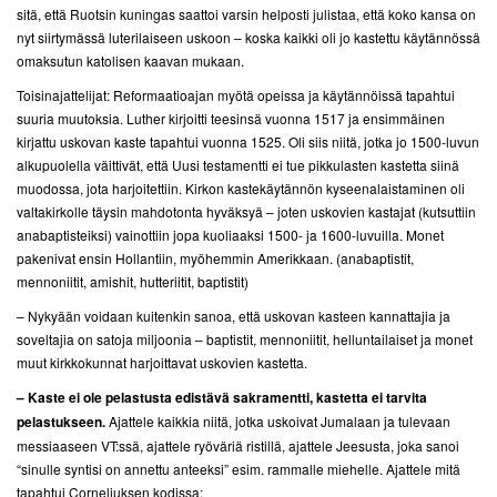
sitä, että Ruotsin kuningas saattoi varsin helposti julistaa, että koko kansa on
nyt siirtymässä luterilaiseen uskoon – koska kaikki oli jo kastettu käytännössä
omaksutun katolisen kaavan mukaan.
Toisinajattelijat: Reformaatioajan myötä opeissa ja käytännöissä tapahtui
suuria muutoksia. Luther kirjoitti teesinsä vuonna 1517 ja ensimmäinen
kirjattu uskovan kaste tapahtui vuonna 1525. Oli siis niitä, jotka jo 1500-luvun
alkupuolella väittivät, että Uusi testamentti ei tue pikkulasten kastetta siinä
muodossa, jota harjoitettiin. Kirkon kastekäytännön kyseenalaistaminen oli
valtakirkolle täysin mahdotonta hyväksyä – joten uskovien kastajat (kutsuttiin
anabaptisteiksi) vainottiin jopa kuoliaaksi 1500- ja 1600-luvuilla. Monet
pakenivat ensin Hollantiin, myöhemmin Amerikkaan. (anabaptistit,
mennoniitit, amishit, hutteriitit, baptistit)
– Nykyään voidaan kuitenkin sanoa, että uskovan kasteen kannattajia ja
soveltajia on satoja miljoonia – baptistit, mennoniitit, helluntailaiset ja monet
muut kirkkokunnat harjoittavat uskovien kastetta.
– Kaste ei ole pelastusta edistävä sakramentti, kastetta ei tarvita
pelastukseen.
Ajattele kaikkia niitä, jotka uskoivat Jumalaan ja tulevaan
messiaaseen VT:ssä, ajattele ryöväriä ristillä, ajattele Jeesusta, joka sanoi
“sinulle syntisi on annettu anteeksi” esim. rammalle miehelle. Ajattele mitä
tapahtui Corneliuksen kodissa: