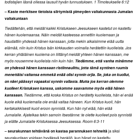
todistajien läsnä ollessa lausuit hyvän tunnustuksen. 1 Timoteukselle 6:12
– Kaste merkitsee tietoista siirtymistä pimeyden valtakunnasta Jumalan
valtakuntaan
Tiedättehän, että meidät kaikki Kristukseen Jeesukseen kastetut on kastettu
hänen kuolemaansa. Näin meidät kasteessa annettiin kuolemaan ja
haudattiin yhdessä hänen kanssaan, jotta mekin alkaisimme elää uutta
elämää, niin kuin Kristus Isän kirkkauden voimalla herätettiin kuolleista. Jos
kerran yhtäläinen kuolema on liittänyt meidät yhteen hänen kanssaan, me
myös nousemme kuolleista niin kuin hän.
Tiedämme, että vanha minämme
on yhdessä hänen kanssaan ristiinnaulittu, jotta tämä syntinen ruumis
menettäisi valtansa emmekä enää olisi synnin orjia. Se, joka on kuollut,
on näet päässyt vapaaksi synnin vallasta. Mutta jos kerran olemme
kuolleet Kristuksen kanssa, uskomme saavamme myös elää hänen
Tiedämme, että koska Kristus on herätetty kuolleista, hän ei enää
kanssaan.
kuole eikä kuolemalla ole enää valtaa häneen. Kun Kristus kuoli, hän
kertakaikkisesti kuoli eroon synnistä. Kun hän nyt elää, hän elää
Jumalalle. Ajatelkaa tekin samoin itsestänne: te olette kuolleet pois synnistä
ja elätte Jumalalle Kristuksessa Jeesuksessa.
Room 6:3-11
– seurakunnan tehtävänä on kastaa parannuksen tehneitä
ja siksi
seurakuntaan voidaan hyväksyä henkilö, kun hänet on kastettu