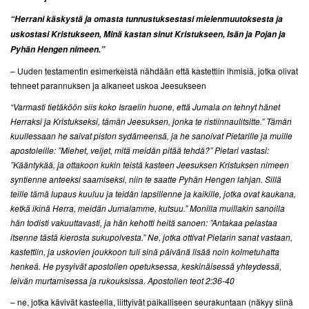
“Herrani käskystä ja omasta tunnustuksestasi mielenmuutoksesta ja
uskostasi Kristukseen,
Minä kastan sinut Kristukseen, Isän ja Pojan ja
Pyhän Hengen nimeen.”
– Uuden testamentin esimerkeistä nähdään että kastettiin ihmisiä, jotka olivat
tehneet parannuksen ja alkaneet uskoa Jeesukseen
“Varmasti tietäköön siis koko Israelin huone, että Jumala on tehnyt hänet
Herraksi ja Kristukseksi, tämän Jeesuksen, jonka te ristiinnaulitsitte.” Tämän
kuullessaan he saivat piston sydämeensä, ja he sanoivat Pietarille ja muille
apostoleille: ”Miehet, veljet, mitä meidän pitää tehdä?” Pietari vastasi:
”Kääntykää, ja ottakoon kukin teistä kasteen Jeesuksen Kristuksen nimeen
syntienne anteeksi saamiseksi, niin te saatte Pyhän Hengen lahjan. Sillä
teille tämä lupaus kuuluu ja teidän lapsillenne ja kaikille, jotka ovat kaukana,
ketkä ikinä Herra, meidän Jumalamme, kutsuu.” Monilla muillakin sanoilla
hän todisti vakuuttavasti, ja hän kehotti heitä sanoen: ”Antakaa pelastaa
itsenne tästä kierosta sukupolvesta.” Ne, jotka ottivat Pietarin sanat vastaan,
kastettiin, ja uskovien joukkoon tuli sinä päivänä lisää noin kolmetuhatta
henkeä. He pysyivät apostolien opetuksessa, keskinäisessä yhteydessä,
leivän murtamisessa ja rukouksissa.
Apostolien teot 2:36-40
– ne, jotka kävivät kasteella, liittyivät paikalliseen seurakuntaan (näkyy siinä