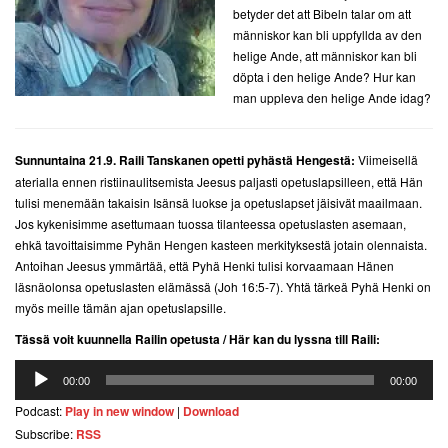
betyder det att Bibeln talar om att
människor kan bli uppfyllda av den
helige Ande, att människor kan bli
döpta i den helige Ande? Hur kan
man uppleva den helige Ande idag?
Sunnuntaina 21.9. Raili Tanskanen opetti pyhästä Hengestä:
Viimeisellä
aterialla ennen ristiinaulitsemista Jeesus paljasti opetuslapsilleen, että Hän
tulisi menemään takaisin Isänsä luokse ja opetuslapset jäisivät maailmaan.
Jos kykenisimme asettumaan tuossa tilanteessa opetuslasten asemaan,
ehkä tavoittaisimme Pyhän Hengen kasteen merkityksestä jotain olennaista.
Antoihan Jeesus ymmärtää, että Pyhä Henki tulisi korvaamaan Hänen
läsnäolonsa opetuslasten elämässä (Joh 16:5-7). Yhtä tärkeä Pyhä Henki on
myös meille tämän ajan opetuslapsille.
Tässä voit kuunnella Railin opetusta / Här kan du lyssna till Raili:
Ljudspelare
00:00
00:00
Podcast:
Play in new window
|
Download
Subscribe:
RSS