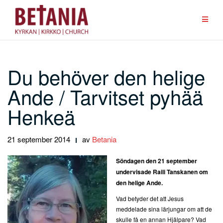
Hoppa
till
innehåll
Du behöver den helige
Ande / Tarvitset pyhää
Henkeä
21 september 2014
av
Betania
Söndagen den 21 september
undervisade Raili Tanskanen
om
den helige Ande.
Vad betyder det att Jesus
meddelade sina lärjungar om att de
skulle få en annan Hjälpare? Vad