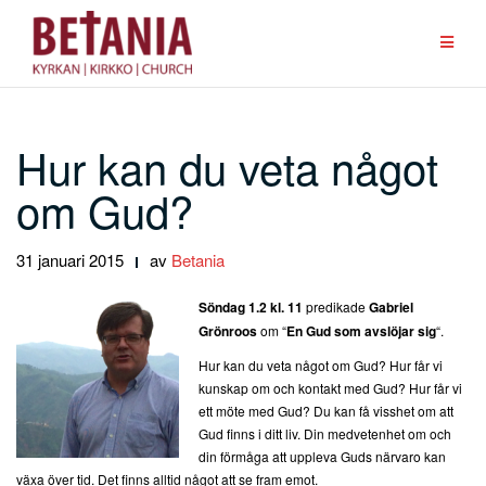
Hoppa
till
innehåll
Hur kan du veta något
om Gud?
31 januari 2015
av
Betania
Söndag 1.2 kl. 11
predikade
Gabriel
Grönroos
om “
En Gud som avslöjar sig
“.
Hur kan du veta något om Gud? Hur får vi
kunskap om och kontakt med Gud? Hur får vi
ett möte med Gud? Du kan få visshet om att
Gud finns i ditt liv. Din medvetenhet om och
din förmåga att uppleva Guds närvaro kan
växa över tid. Det finns alltid något att se fram emot.