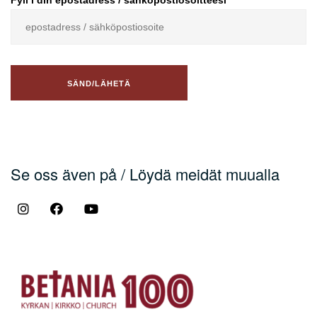
Fyll i din epostadress / sähköpostiosoitteesi
Se oss även på / Löydä meidät muualla