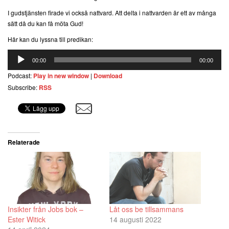
I gudstjänsten firade vi också nattvard. Att delta i nattvarden är ett av många
sätt då du kan få möta Gud!
Här kan du lyssna till predikan:
Ljudspelare
00:00
00:00
Podcast:
Play in new window
|
Download
Subscribe:
RSS
Relaterade
Insikter från Jobs bok –
Låt oss be tillsammans
Ester Witick
14 augusti 2022