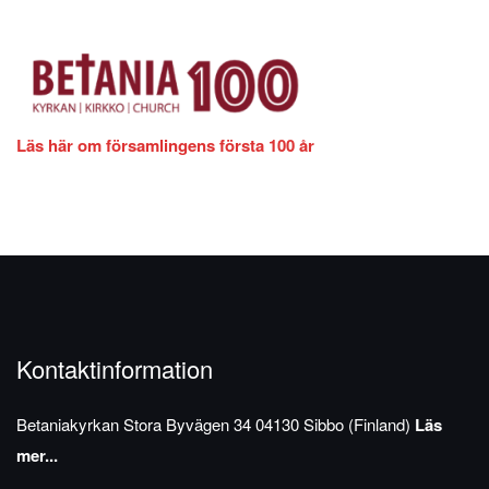
Läs här om församlingens första 100 år
Kontaktinformation
Betaniakyrkan
Stora Byvägen 34
04130 Sibbo (Finland)
Läs
mer...