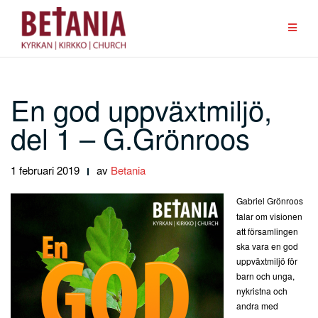
Hoppa
till
innehåll
En god uppväxtmiljö,
del 1 – G.Grönroos
1 februari 2019
av
Betania
Gabriel Grönroos
talar om visionen
att församlingen
ska vara en god
uppväxtmiljö för
barn och unga,
nykristna och
andra med