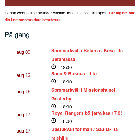
Denna webbplats använder Akismet för att minska skräppost.
Lär dig om hur
din kommentarsdata bearbetas
.
På gång
Sommarkväll i Betania / Kesä-ilta
aug
09
Betaniassa
18:00
Sana & Rukous – ilta
aug
13
18:00
Sommarkväll i Missionshuset,
aug
16
Gesterby
18:00
Royal Rangers börjar/alkaa 17.8!
aug
17
18:00
Bastukväll för män / Sauna-ilta
aug
17
miehille