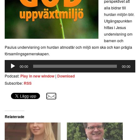
perspektivet att
alla bidrar till
hurdan miljön blir.
Utgångspunkten
hittas i Jesus
undervisning om
barnen och
Paulus undervisning om hurdan atmosfär och miljö som ska och kan prägla
församlingsgemenskapen.
Ljudspelare
00:00
00:00
Podcast:
Play in new window
|
Download
Subscribe:
RSS
Relaterade