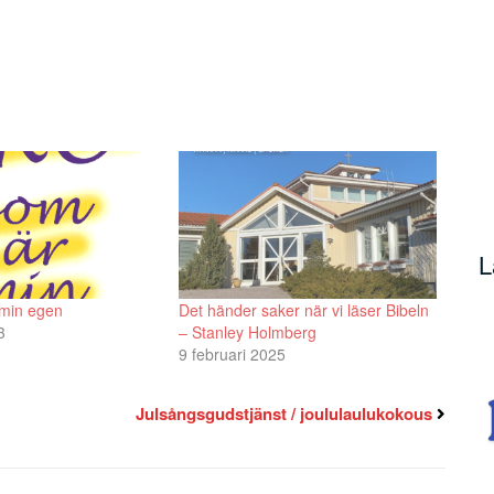
för
att
höja
eller
sänka
volymen.
L
 min egen
Det händer saker när vi läser Bibeln
3
– Stanley Holmberg
9 februari 2025
Julsångsgudstjänst / joululaulukokous