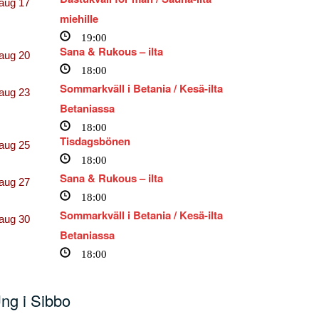
aug
17
miehille
19:00
Sana & Rukous – ilta
aug
20
18:00
Sommarkväll i Betania / Kesä-ilta
aug
23
Betaniassa
18:00
Tisdagsbönen
aug
25
18:00
Sana & Rukous – ilta
aug
27
18:00
Sommarkväll i Betania / Kesä-ilta
aug
30
Betaniassa
18:00
ng i Sibbo