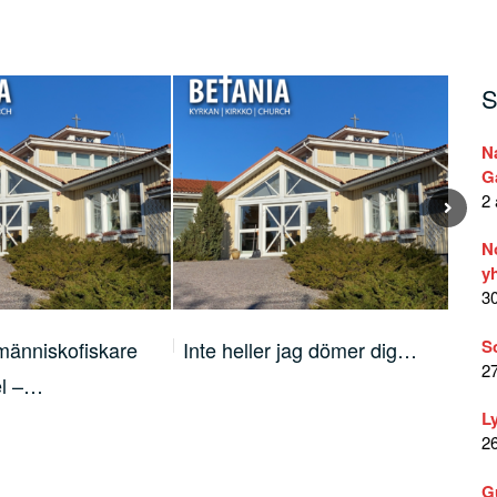
S
N
G
2 
N
yh
30
S
människofiskare
Inte heller jag dömer dig…
Din 
27
el –…
vis
L
26
G