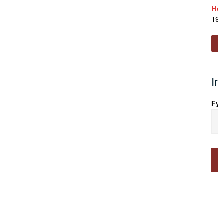
H
19
I
Fy