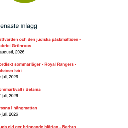
enaste inlägg
attvarden och den judiska påskmåltiden -
abriel Grönroos
augusti, 2026
ordiskt sommarläger - Royal Rangers -
teinen leiri
 juli, 2026
ommarkväll i Betania
längtan och fruktan
Lär känna Herdens röst –…
 juli, 2026
ar…
yssna i hängmattan
 juli, 2026
uds eld ger brinnande hjärtan - Barbro