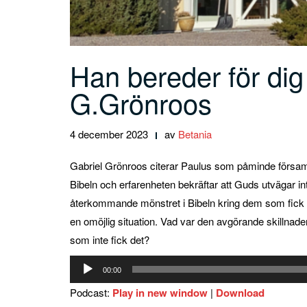
Han bereder för dig
G.Grönroos
4 december 2023
av
Betania
Gabriel Grönroos citerar Paulus som påminde församl
Bibeln och erfarenheten bekräftar att Guds utvägar inte 
återkommande mönstret i Bibeln kring dem som fick u
en omöjlig situation. Vad var den avgörande skilln
som inte fick det?
Ljudspelare
00:00
Podcast:
Play in new window
|
Download