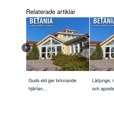
Relaterade artiklar
en judiska
Guds eld ger brinnande
Lärjunge, 
hjärtan…
och apost