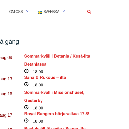
OM OSS
SVENSKA
å gång
Sommarkväll i Betania / Kesä-ilta
aug
09
Betaniassa
18:00
Sana & Rukous – ilta
aug
13
18:00
Sommarkväll i Missionshuset,
aug
16
Gesterby
18:00
Royal Rangers börjar/alkaa 17.8!
aug
17
18:00
Bastukväll för män / Sauna-ilta