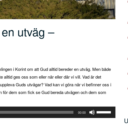
 en utväg –
ingen i Korint om att Gud alltid bereder en utväg. Men både
alltid ges oss som eller när eller där vi vill. Vad är det
ppleva Guds utvägar? Vad kan vi göra när vi befinner oss i
aden för dem som fick se Gud bereda utvägen och dem som
Använd
00:00
upp/ner-
U
piltangenterna