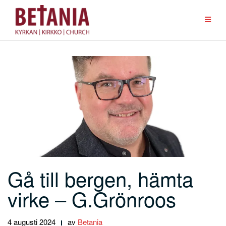
Hoppa
till
innehåll
Gå till bergen, hämta
virke – G.Grönroos
4 augusti 2024
av
Betania