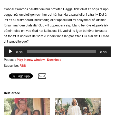
Gabriel Grönroos berättar om hur profeten Haggai fick folket att börja ta upp
bygget på templet igen och hur det här har klara paralleller i våra liv. Det är
lätt att bli distraherad, missmodig eller uppslukad av bekymmer så att man
försummar den plats där Gud vill uppenbara sig. Ibland behövs ett profetisk
påminnelse om vad Gud har kallat oss till, vad vi nu igen behöver fokusera
på för att få uppleva det som vi innerst inne längtar efter. Hur står det till med
ditt tempelbygge?
Ljudspelare
00:00
00:00
Podcast:
Play in new window
|
Download
Subscribe:
RSS
Relaterade