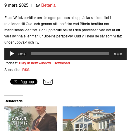
9 mars 2025
av
Betania
Ester Witick berättar om sin egen process att upptäcka sin identitet i
relationen till Gud, och genom att upptäcka vad Bibeln berättar om
människans identitet. Hon upptäckte också i den processen vad det är att
vara kvinna eller man ur Bibelns perspektiv. Gud vill hela de sår som vi fått
under uppväxt och liv.
Ljudspelare
00:00
00:00
Podcast:
Play in new window
|
Download
Subscribe:
RSS
Relaterade