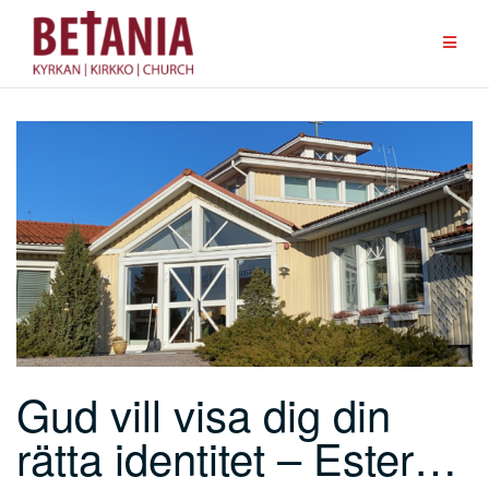
Hoppa
till
innehåll
Gud vill visa dig din
rätta identitet – Ester…