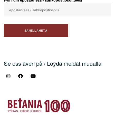
Fyll i din epostadress / sähköpostiosoitteesi
Se oss även på / Löydä meidät muualla