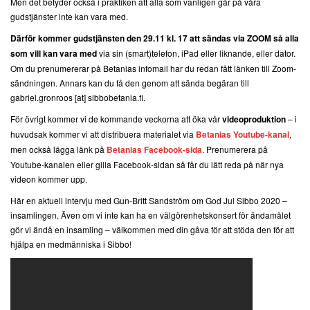
Men det betyder också i praktiken att alla som vanligen går på våra
gudstjänster inte kan vara med.
Därför kommer gudstjänsten den 29.11 kl. 17 att sändas via ZOOM så alla
som vill kan vara med
via sin (smart)telefon, iPad eller liknande, eller dator.
Om du prenumererar på Betanias infomail har du redan fått länken till Zoom-
sändningen. Annars kan du få den genom att sända begäran till
gabriel.gronroos [at] sibbobetania.fi.
För övrigt kommer vi de kommande veckorna att öka vår
videoproduktion
– i
huvudsak kommer vi att distribuera materialet via
Betanias Youtube-kanal
,
men också lägga länk på
Betanias Facebook-sida
. Prenumerera på
Youtube-kanalen eller gilla Facebook-sidan så får du lätt reda på när nya
videon kommer upp.
Här en aktuell intervju med Gun-Britt Sandström om God Jul Sibbo 2020 –
insamlingen. Även om vi inte kan ha en välgörenhetskonsert för ändamålet
gör vi ändå en insamling – välkommen med din gåva för att stöda den för att
hjälpa en medmänniska i Sibbo!