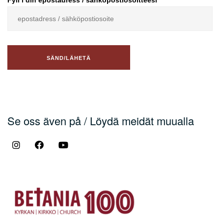
Fyll i din epostadress / sähköpostiosoitteesi
Se oss även på / Löydä meidät muualla