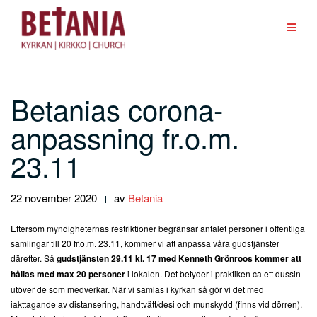
Hoppa
till
innehåll
Betanias corona-
anpassning fr.o.m.
23.11
22 november 2020
av
Betania
Eftersom myndigheternas restriktioner begränsar antalet personer i offentliga
samlingar till 20 fr.o.m. 23.11, kommer vi att anpassa våra gudstjänster
därefter. Så
gudstjänsten 29.11 kl. 17 med Kenneth Grönroos kommer att
hållas med max 20 personer
i lokalen. Det betyder i praktiken ca ett dussin
utöver de som medverkar. När vi samlas i kyrkan så gör vi det med
iakttagande av distansering, handtvätt/desi och munskydd (finns vid dörren).