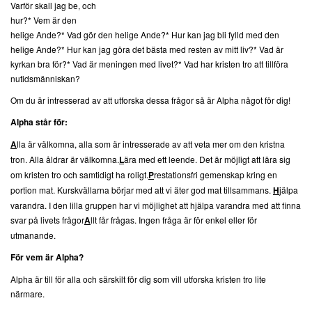
Varför skall jag be, och
hur?
* Vem är den
helige Ande?
* Vad gör den helige Ande?
* Hur kan jag bli fylld med den
helige Ande?
* Hur kan jag göra det bästa med resten av mitt liv?
* Vad är
kyrkan bra för?
* Vad är meningen med livet?
* Vad har kristen tro att tillföra
nutidsmänniskan?
Om du är intresserad av att utforska dessa frågor så är Alpha något för dig!
Alpha står för:
A
lla är välkomna, alla som är intresserade av att veta mer om den kristna
tron. Alla åldrar är välkomna.
L
ära med ett leende. Det är möjligt att lära sig
om kristen tro och samtidigt ha roligt.
P
restationsfri gemenskap kring en
portion mat. Kurskvällarna börjar med att vi äter god mat tillsammans.
H
jälpa
varandra. I den lilla gruppen har vi möjlighet att hjälpa varandra med att finna
svar på livets frågor
A
llt får frågas. Ingen fråga är för enkel eller för
utmanande.
För vem är Alpha?
Alpha är till för alla och särskilt för dig som vill utforska kristen tro lite
närmare.