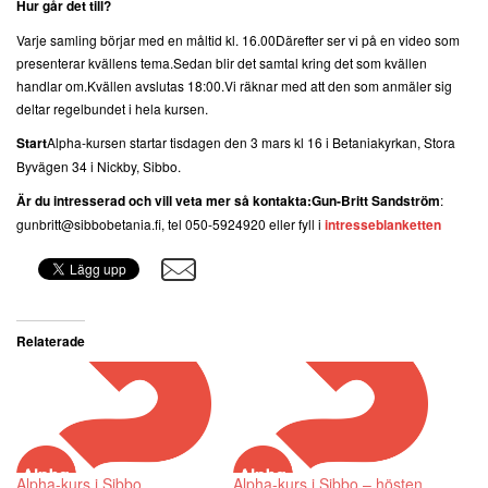
Hur går det till?
Varje samling börjar med en måltid kl. 16.00
Därefter ser vi på en video som
presenterar kvällens tema.
Sedan blir det samtal kring det som kvällen
handlar om.
Kvällen avslutas 18:00.
Vi räknar med att den som anmäler sig
deltar regelbundet i hela kursen.
Start
Alpha-kursen startar tisdagen den 3 mars kl 16 i Betaniakyrkan, Stora
Byvägen 34 i Nickby, Sibbo.
Är du intresserad och vill veta mer så kontakta:
Gun-Britt Sandström
:
gunbritt@sibbobetania.fi, tel 050-5924920 eller fyll i
intresseblanketten
Relaterade
Alpha-kurs i Sibbo
Alpha-kurs i Sibbo – hösten