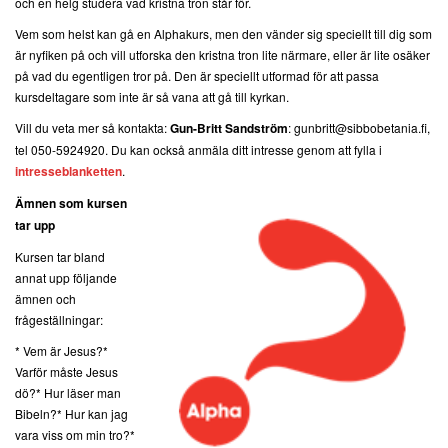
och en helg studera vad kristna tron står för.
Vem som helst kan gå en Alphakurs, men den vänder sig speciellt till dig som
är nyfiken på och vill utforska den kristna tron lite närmare, eller är lite osäker
på vad du egentligen tror på. Den är speciellt utformad för att passa
kursdeltagare som inte är så vana att gå till kyrkan.
Vill du veta mer så kontakta:
Gun-Britt Sandström
: gunbritt@sibbobetania.fi,
tel 050-5924920. Du kan också anmäla ditt intresse genom att fylla i
intresseblanketten
.
Ämnen som kursen
tar upp
Kursen tar bland
annat upp följande
ämnen och
frågeställningar:
* Vem är Jesus?
*
Varför måste Jesus
dö?
* Hur läser man
Bibeln?
* Hur kan jag
vara viss om min tro?
*