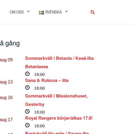
OM OSS
SVENSKA
å gång
Sommarkväll i Betania / Kesä-ilta
aug
09
Betaniassa
18:00
Sana & Rukous – ilta
aug
13
18:00
Sommarkväll i Missionshuset,
aug
16
Gesterby
18:00
Royal Rangers börjar/alkaa 17.8!
aug
17
18:00
Bastukväll för män / Sauna-ilta