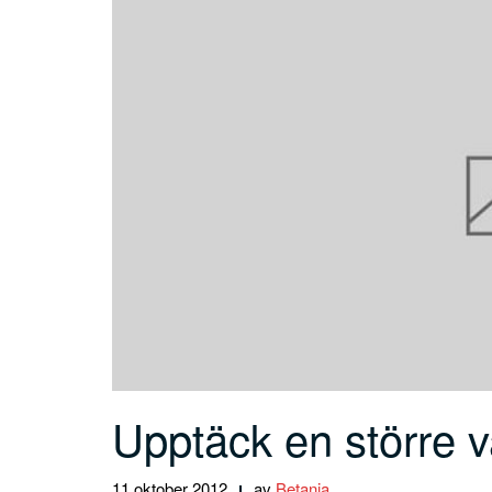
Upptäck en större v
11 oktober 2012
av
Betania