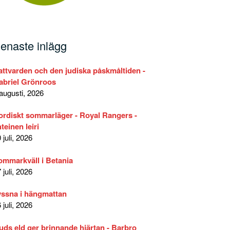
enaste inlägg
attvarden och den judiska påskmåltiden -
abriel Grönroos
augusti, 2026
ordiskt sommarläger - Royal Rangers -
teinen leiri
 juli, 2026
ommarkväll i Betania
 juli, 2026
yssna i hängmattan
 juli, 2026
uds eld ger brinnande hjärtan - Barbro