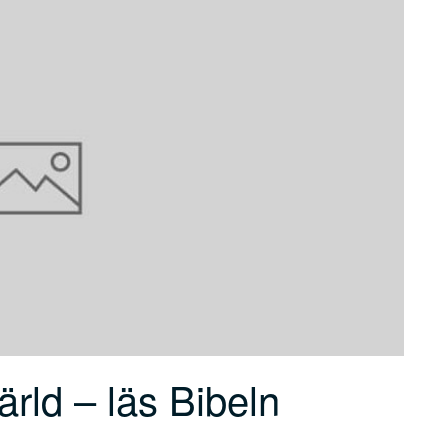
höja
sänka
eller
volymen.
sänka
volymen.
ärld – läs Bibeln