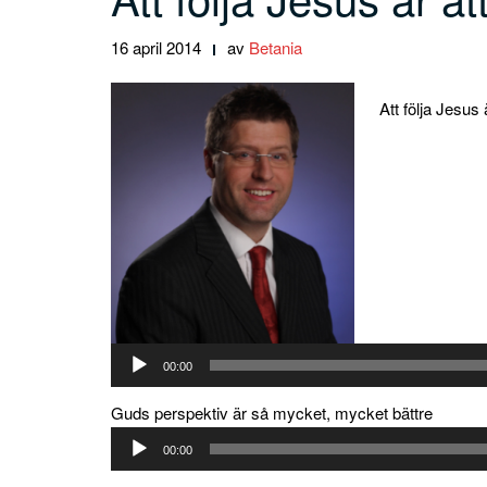
16 april 2014
av
Betania
Att följa Jesus 
Ljudspelare
00:00
Guds perspektiv är så mycket, mycket bättre
Ljudspelare
00:00