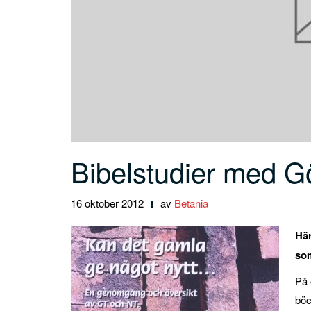
Bibelstudier med 
16 oktober 2012
av
Betania
Här
som
På 
böc