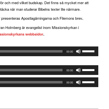
för och med vilket budskap. Det finns så mycket mer att
täcka när man studerar Bibelns texter lite närmare.
 presenteras Apostlagärningarna och Filemons brev
.
an Holmberg är evangelist inom Missionskyrkan i
ssionskyrkans webbsidor
.
Använd
00:00
upp/ner-
piltangenterna
Använd
för
00:00
upp/ner-
att
Använd
piltangenterna
höja
00:00
upp/ner-
för
eller
piltangenterna
att
sänka
för
höja
volymen.
att
eller