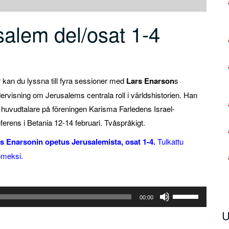
salem del/osat 1-4
 kan du lyssna till fyra sessioner med
Lars Enarson
s
ervisning om Jerusalems centrala roll i världshistorien. Han
 huvudtalare på föreningen Karisma Farledens Israel-
ferens i Betania 12-14 februari. Tvåspråkigt.
s Enarsonin opetus Jerusalemista, osat 1-4.
Tulkattu
meksi.
Använd
00:00
upp/ner-
U
piltangenterna