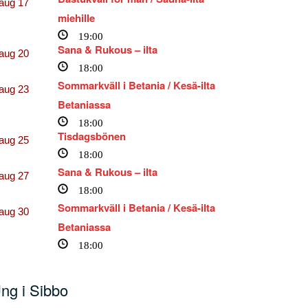
aug
17
miehille
19:00
Sana & Rukous – ilta
aug
20
18:00
Sommarkväll i Betania / Kesä-ilta
aug
23
Betaniassa
18:00
Tisdagsbönen
aug
25
18:00
Sana & Rukous – ilta
aug
27
18:00
Sommarkväll i Betania / Kesä-ilta
aug
30
Betaniassa
18:00
ng i Sibbo