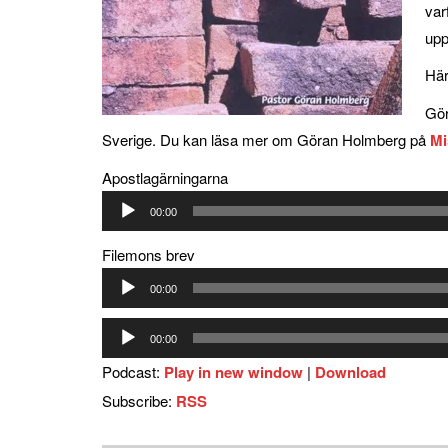
var
upp
Här
Gör
Sverige. Du kan läsa mer om Göran Holmberg på
Mi
Apostlagärningarna
Ljudspelare
00:00
Filemons brev
Ljudspelare
00:00
Ljudspelare
00:00
Podcast:
Play in new window
|
Download
Subscribe:
RSS