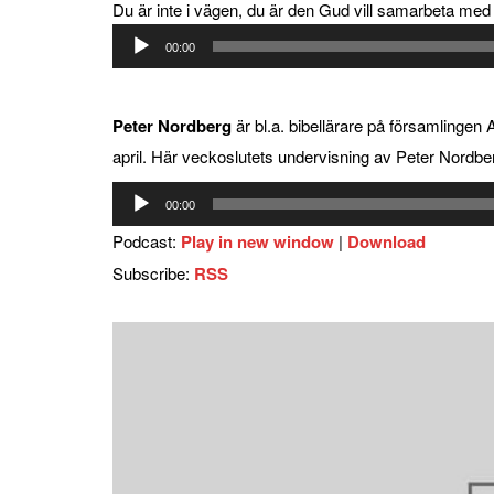
Du är inte i vägen, du är den Gud vill samarbeta med
Ljudspelare
00:00
.
Peter Nordberg
är bl.a. bibellärare på församlingen
april. Här veckoslutets undervisning av Peter Nordbe
Ljudspelare
00:00
Podcast:
Play in new window
|
Download
Subscribe:
RSS