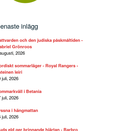
enaste inlägg
attvarden och den judiska påskmåltiden -
abriel Grönroos
augusti, 2026
ordiskt sommarläger - Royal Rangers -
teinen leiri
 juli, 2026
ommarkväll i Betania
 juli, 2026
yssna i hängmattan
 juli, 2026
uds eld ger brinnande hjärtan - Barbro