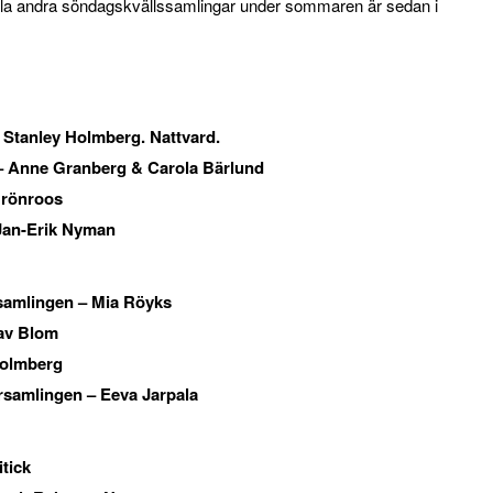
Alla andra söndagskvällssamlingar under sommaren är sedan i
– Stanley Holmberg. Nattvard.
 – Anne Granberg & Carola Bärlund
Grönroos
Jan-Erik Nyman
samlingen – Mia Röyks
av Blom
Holmberg
rsamlingen – Eeva Jarpala
tick