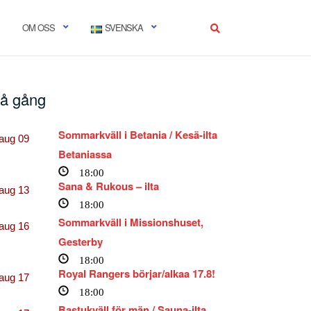
OM OSS
SVENSKA
å gång
Sommarkväll i Betania / Kesä-ilta
aug
09
Betaniassa
18:00
Sana & Rukous – ilta
aug
13
18:00
Sommarkväll i Missionshuset,
aug
16
Gesterby
18:00
Royal Rangers börjar/alkaa 17.8!
aug
17
18:00
Bastukväll för män / Sauna-ilta