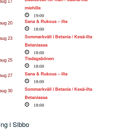
aug
17
miehille
19:00
Sana & Rukous – ilta
aug
20
18:00
Sommarkväll i Betania / Kesä-ilta
aug
23
Betaniassa
18:00
Tisdagsbönen
aug
25
18:00
Sana & Rukous – ilta
aug
27
18:00
Sommarkväll i Betania / Kesä-ilta
aug
30
Betaniassa
18:00
ng i Sibbo