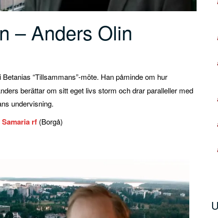
n – Anders Olin
i Betanias “Tillsammans”-möte. Han påminde om hur
ders berättar om sitt eget livs storm och drar paralleller med
hans undervisning.
r
Samaria rf
(Borgå)
U