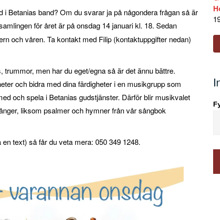
H
ed i Betanias band? Om du svarar ja på någondera frågan så är
19
 samlingen för året är på onsdag 14 januari kl. 18. Sedan
rn och våren. Ta kontakt med Filip (kontaktuppgifter nedan)
bas, trummor, men har du eget/egna så är det ännu bättre.
I
igheter och bidra med dina färdigheter i en musikgrupp som
med och spela i Betanias gudstjänster. Därför blir musikvalet
Fy
sånger, liksom psalmer och hymner från vår sångbok
en text) så får du veta mera: 050 349 1248.