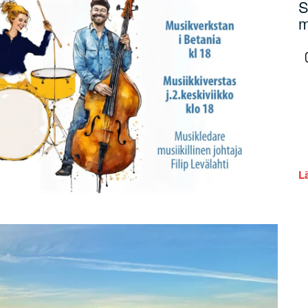
S
m
L