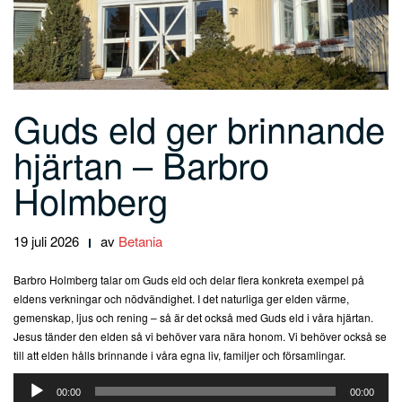
Guds eld ger brinnande
hjärtan – Barbro
Holmberg
19 juli 2026
av
Betania
Barbro Holmberg talar om Guds eld och delar flera konkreta exempel på
eldens verkningar och nödvändighet. I det naturliga ger elden värme,
gemenskap, ljus och rening – så är det också med Guds eld i våra hjärtan.
Jesus tänder den elden så vi behöver vara nära honom. Vi behöver också se
till att elden hålls brinnande i våra egna liv, familjer och församlingar.
Ljudspelare
00:00
00:00