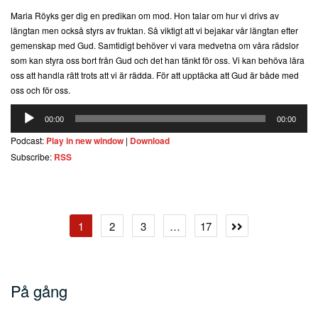
Maria Röyks ger dig en predikan om mod. Hon talar om hur vi drivs av
längtan men också styrs av fruktan. Så viktigt att vi bejakar vår längtan efter
gemenskap med Gud. Samtidigt behöver vi vara medvetna om våra rädslor
som kan styra oss bort från Gud och det han tänkt för oss. Vi kan behöva lära
oss att handla rätt trots att vi är rädda. För att upptäcka att Gud är både med
oss och för oss.
Ljudspelare
00:00
00:00
Podcast:
Play in new window
|
Download
Subscribe:
RSS
Sidnumrering
1
2
3
…
17
för
inlägg
På gång