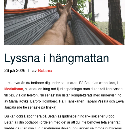
Lyssna i hängmattan
26 juli 2026
av
Betania
…eller var än du befinner dig under sommaren. På Betanias webbsidor, i
Medialistan
, hittar du en lång rad ljudinspelningar som du enkelt kan lyssna
till t.ex. via din telefon. Nu senast har listan kompletterats med undervisning
av Maria Röyks, Barbro Holmberg, Raili Tanskanen, Tapani Vesala och Eeva
Jarpala (de tre senaste på finska).
Du kan också abonnera på Betanias ljudinspelningar – sök efter Sibbo
Betania i din podapp! Fördelen med det är att du inte behöver leta efter rätt
webbsida utan nya ljudinspelningar dyker upp i appen så fort de publiceras.