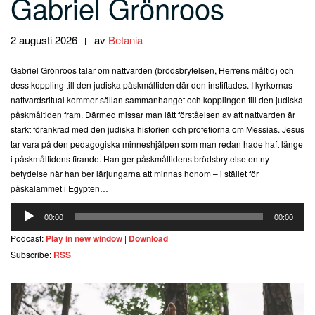
Gabriel Grönroos
2 augusti 2026
av
Betania
Gabriel Grönroos talar om nattvarden (brödsbrytelsen, Herrens måltid) och
dess koppling till den judiska påskmåltiden där den instiftades. I kyrkornas
nattvardsritual kommer sällan sammanhanget och kopplingen till den judiska
påskmåltiden fram. Därmed missar man lätt förståelsen av att nattvarden är
starkt förankrad med den judiska historien och profetiorna om Messias. Jesus
tar vara på den pedagogiska minneshjälpen som man redan hade haft länge
i påskmåltidens firande. Han ger påskmåltidens brödsbrytelse en ny
betydelse när han ber lärjungarna att minnas honom – i stället för
påskalammet i Egypten…
Ljudspelare
00:00
00:00
Podcast:
Play in new window
|
Download
Subscribe:
RSS