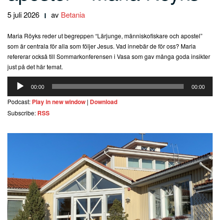
5 juli 2026
av
Betania
Maria Röyks reder ut begreppen “Lärjunge, människofiskare och apostel”
som är centrala för alla som följer Jesus. Vad innebär de för oss? Maria
refererar också till Sommarkonferensen i Vasa som gav många goda insikter
just på det här temat.
Ljudspelare
00:00
00:00
Podcast:
Play in new window
|
Download
Subscribe:
RSS