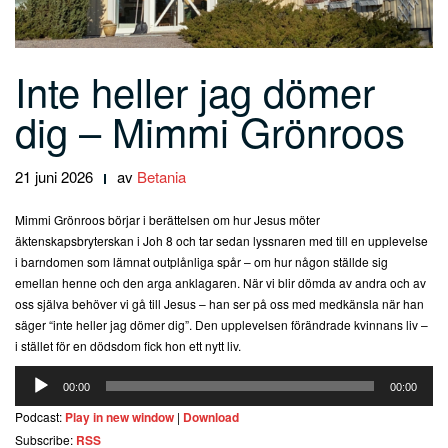
Inte heller jag dömer
dig – Mimmi Grönroos
21 juni 2026
av
Betania
Mimmi Grönroos börjar i berättelsen om hur Jesus möter
äktenskapsbryterskan i Joh 8 och tar sedan lyssnaren med till en upplevelse
i barndomen som lämnat outplånliga spår – om hur någon ställde sig
emellan henne och den arga anklagaren. När vi blir dömda av andra och av
oss själva behöver vi gå till Jesus – han ser på oss med medkänsla när han
säger “inte heller jag dömer dig”. Den upplevelsen förändrade kvinnans liv –
i stället för en dödsdom fick hon ett nytt liv.
Ljudspelare
00:00
00:00
Podcast:
Play in new window
|
Download
Subscribe:
RSS