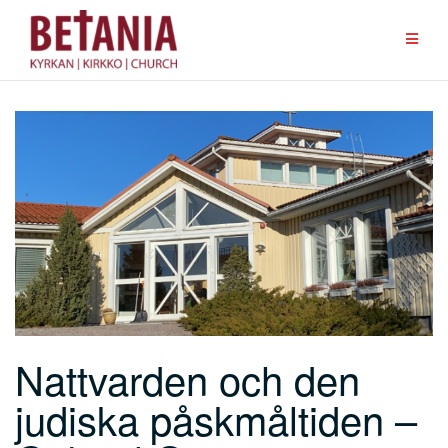
Hoppa
till
innehåll
Nattvarden och den
judiska påskmåltiden –