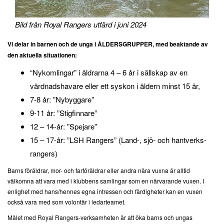
Bild från Royal Rangers utfärd i juni 2024
Vi delar in barnen och de unga i ÅLDERSGRUPPER, med beaktande av
den aktuella situationen:
“Nykomlingar” i åldrarna 4 – 6 år i sällskap av en
vårdnadshavare eller ett syskon i åldern minst 15 år,
7-8 år: ”Nybyggare”
9-11 år: ”Stigfinnare”
12 – 14-år: ”Spejare”
15 – 17-år: ”LSH Rangers” (Land-, sjö- och hantverks-
rangers)
Barns föräldrar, mor- och farföräldrar eller andra nära vuxna är alltid
välkomna att vara med i klubbens samlingar som en närvarande vuxen. I
enlighet med hans/hennes egna intressen och färdigheter kan en vuxen
också vara med som volontär i ledarteamet.
Målet med Royal Rangers-verksamheten är att öka barns och ungas