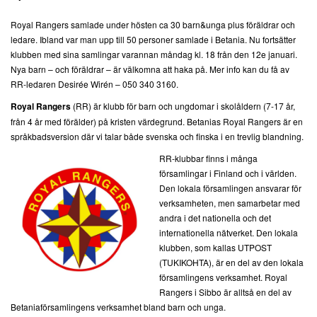
Royal Rangers samlade under hösten ca 30 barn&unga plus föräldrar och
ledare. Ibland var man upp till 50 personer samlade i Betania. Nu fortsätter
klubben med sina samlingar varannan måndag kl. 18 från den 12e januari.
Nya barn – och föräldrar – är välkomna att haka på. Mer info kan du få av
RR-ledaren Desirée Wirén – 050 340 3160.
Royal Rangers
(RR) är klubb för barn och ungdomar i skolåldern (7-17 år,
från 4 år med förälder) på kristen värdegrund. Betanias Royal Rangers är en
språkbadsversion där vi talar både svenska och finska i en trevlig blandning.
RR-klubbar finns i många
församlingar i Finland och i världen.
Den lokala församlingen ansvarar för
verksamheten, men samarbetar med
andra i det nationella och det
internationella nätverket. Den lokala
klubben, som kallas UTPOST
(TUKIKOHTA), är en del av den lokala
församlingens verksamhet. Royal
Rangers i Sibbo är alltså en del av
Betaniaförsamlingens verksamhet bland barn och unga.