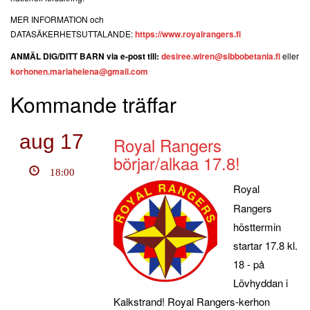
MER INFORMATION och
DATASÄKERHETSUTTALANDE:
https://www.royalrangers.fi
ANMÄL DIG/DITT BARN via e-post till:
desiree.wiren@sibbobetania.fi
eller
korhonen.mariahelena@gmail.com
Kommande träffar
aug
17
Royal Rangers
börjar/alkaa 17.8!
18:00
Royal
Rangers
hösttermin
startar 17.8 kl.
18 - på
Lövhyddan i
Kalkstrand! Royal Rangers-kerhon