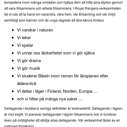
kompetens inom många områden och hjälpa dem att hitta sina styrkor genom
att vara tillsammans och arbeta tillsammans. I Royal Rangers-verksamheten
lär vi oss att ta hand om varandra, våra hem, vår församling och vår miljö,
samtidigt som barnen och de unga vägleds att lära känna Kristus.
Vi vandrar i naturen
Vi leker
Vi spelar
Vi unnar oss läckerheter som vi gör själva
Vi gör drama
Vi gör musik
Vi studerar Bibeln inom ramen för läroplanen efter
åldersnivå
Vi deltar i läger i Finland, Norden, Europa….
och vi hittar på många nya saker….
Deltagande i klubbens vanliga aktiviteter är kostnadsfritt. Deltagande i lägren
är mot avgift.
Vi planerar deltagandet i lägren tillsammans och vi funderar
även på möjligheter att stödja allas deltagande. Vår verksamhet täcks av en
nationell försäkring.