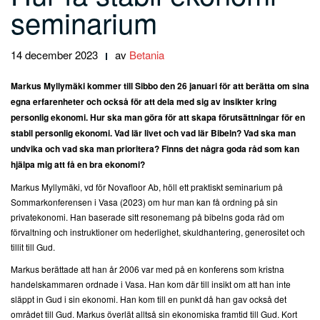
seminarium
14 december 2023
av
Betania
Markus Myllymäki kommer till Sibbo den 26 januari för att berätta om sina
egna erfarenheter och också för att dela med sig av insikter kring
personlig ekonomi. Hur ska man göra för att skapa förutsättningar för en
stabil personlig ekonomi. Vad lär livet och vad lär Bibeln? Vad ska man
undvika och vad ska man prioritera? Finns det några goda råd som kan
hjälpa mig att få en bra ekonomi?
Markus Myllymäki, vd för Novafloor Ab, höll ett praktiskt seminarium på
Sommarkonferensen i Vasa (2023) om hur man kan få ordning på sin
privatekonomi. Han baserade sitt resonemang på bibelns goda råd om
förvaltning och instruktioner om hederlighet, skuldhantering, generositet och
tillit till Gud.
Markus berättade att han år 2006 var med på en konferens som kristna
handelskammaren ordnade i Vasa. Han kom där till insikt om att han inte
släppt in Gud i sin ekonomi. Han kom till en punkt då han gav också det
området till Gud. Markus överlät alltså sin ekonomiska framtid till Gud. Kort