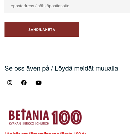
Se oss även på / Löydä meidät muualla
Läs här om församlingens första 100 år