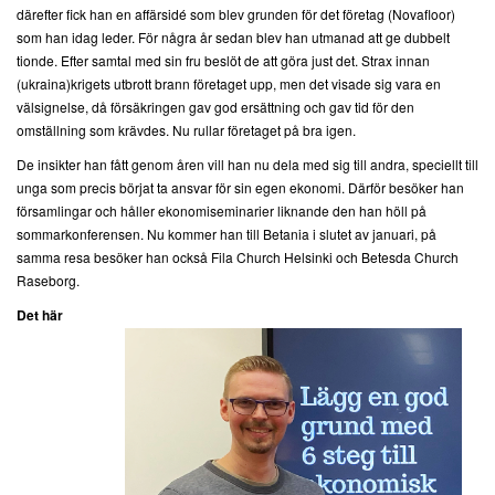
därefter fick han en affärsidé som blev grunden för det företag (Novafloor)
som han idag leder. För några år sedan blev han utmanad att ge dubbelt
tionde. Efter samtal med sin fru beslöt de att göra just det. Strax innan
(ukraina)krigets utbrott brann företaget upp, men det visade sig vara en
välsignelse, då försäkringen gav god ersättning och gav tid för den
omställning som krävdes. Nu rullar företaget på bra igen.
De insikter han fått genom åren vill han nu dela med sig till andra, speciellt till
unga som precis börjat ta ansvar för sin egen ekonomi. Därför besöker han
församlingar och håller ekonomiseminarier liknande den han höll på
sommarkonferensen. Nu kommer han till Betania i slutet av januari, på
samma resa besöker han också Fila Church Helsinki och Betesda Church
Raseborg.
Det här