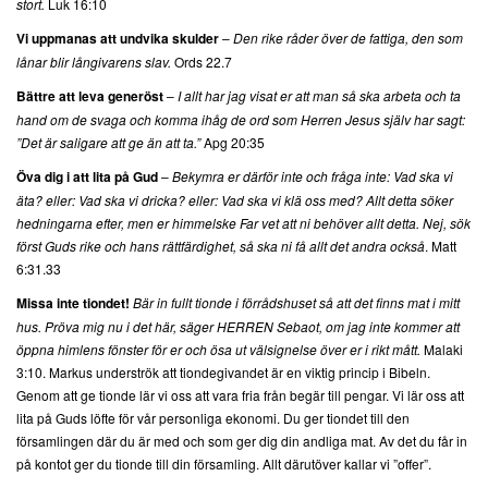
stort.
Luk 16:10
Vi uppmanas att undvika skulder
–
Den rike råder över de fattiga, den som
lånar blir långivarens slav.
Ords 22.7
Bättre att leva generöst
–
I allt har jag visat er att man så ska arbeta och ta
hand om de svaga och komma ihåg de ord som Herren Jesus själv har sagt:
”Det är saligare att ge än att ta.”
Apg 20:35
Öva dig i att lita på Gud
–
Bekymra er därför inte och fråga inte: Vad ska vi
äta? eller: Vad ska vi dricka? eller: Vad ska vi klä oss med? Allt detta söker
hedningarna efter, men er himmelske Far vet att ni behöver allt detta. Nej, sök
först Guds rike och hans rättfärdighet, så ska ni få allt det andra också
. Matt
6:31.33
Missa inte tiondet!
Bär in fullt tionde i förrådshuset så att det finns mat i mitt
hus. Pröva mig nu i det här, säger HERREN Sebaot, om jag inte kommer att
öppna himlens fönster för er och ösa ut välsignelse över er i rikt mått.
Malaki
3:10. Markus underströk att tiondegivandet är en viktig princip i Bibeln.
Genom att ge tionde lär vi oss att vara fria från begär till pengar. Vi lär oss att
lita på Guds löfte för vår personliga ekonomi. Du ger tiondet till den
församlingen där du är med och som ger dig din andliga mat. Av det du får in
på kontot ger du tionde till din församling. Allt därutöver kallar vi ”offer”.