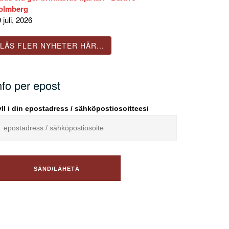
olmberg
 juli, 2026
LÄS FLER NYHETER HÄR...
nfo per epost
ll i din epostadress / sähköpostiosoitteesi
nu Lahtinen och filmen
bina”