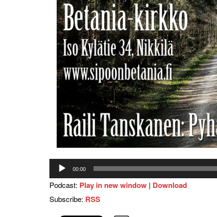
00:00
Podcast:
Play in new window
|
Download
Subscribe:
RSS