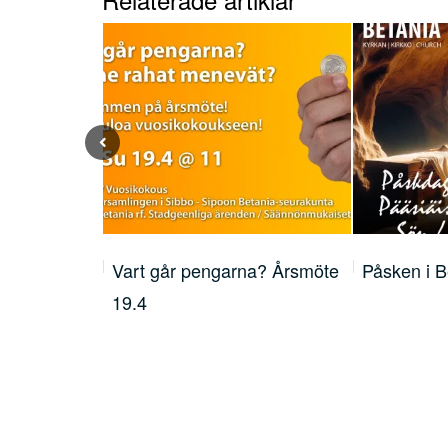
na? Årsmöte
Påsken i Betania
5 sommarl