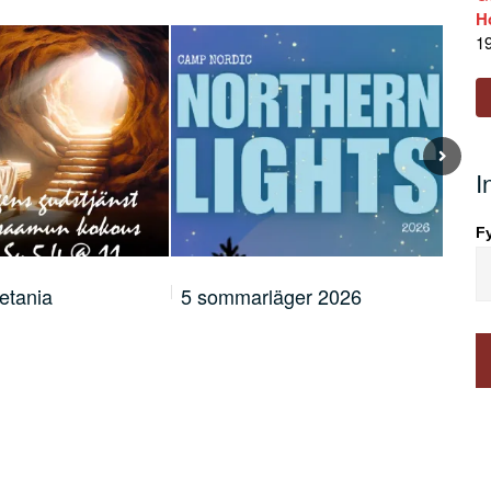
H
19
I
Fy
äger 2026
KvinnoBrunch 21.3!
Han
“Sa