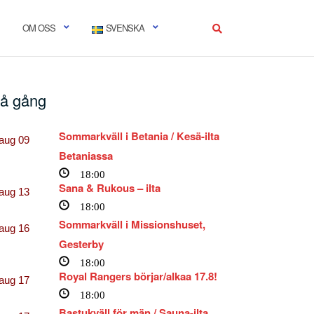
OM OSS
SVENSKA
å gång
Sommarkväll i Betania / Kesä-ilta
aug
09
Betaniassa
18:00
Sana & Rukous – ilta
aug
13
18:00
Sommarkväll i Missionshuset,
aug
16
Gesterby
18:00
Royal Rangers börjar/alkaa 17.8!
aug
17
18:00
Bastukväll för män / Sauna-ilta