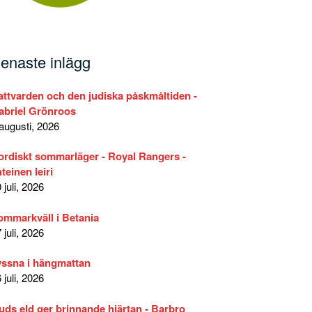
enaste inlägg
attvarden och den judiska påskmåltiden -
abriel Grönroos
augusti, 2026
ordiskt sommarläger - Royal Rangers -
teinen leiri
 juli, 2026
ommarkväll i Betania
 juli, 2026
yssna i hängmattan
 juli, 2026
uds eld ger brinnande hjärtan - Barbro