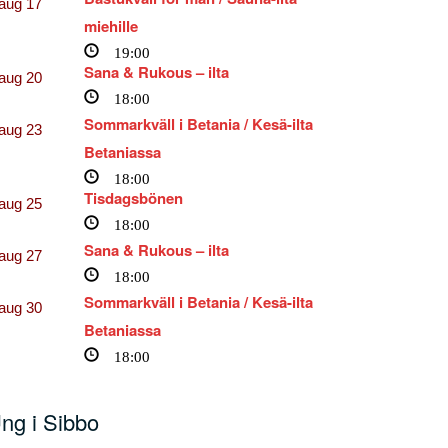
aug
17
miehille
19:00
Sana & Rukous – ilta
aug
20
18:00
Sommarkväll i Betania / Kesä-ilta
aug
23
Betaniassa
18:00
Tisdagsbönen
aug
25
18:00
Sana & Rukous – ilta
aug
27
18:00
Sommarkväll i Betania / Kesä-ilta
aug
30
Betaniassa
elare
18:00
ng i Sibbo