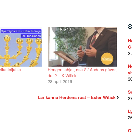
att
höja
eller
sänka
S
volymen.
N
G
2 
N
lluntaijuhla
Hengen lahjat, osa 2 / Andens gåvor,
yh
del 2 – K.Witick
30
28 april 2019
S
Lär känna Herdens röst – Ester Witick
27
L
26
G