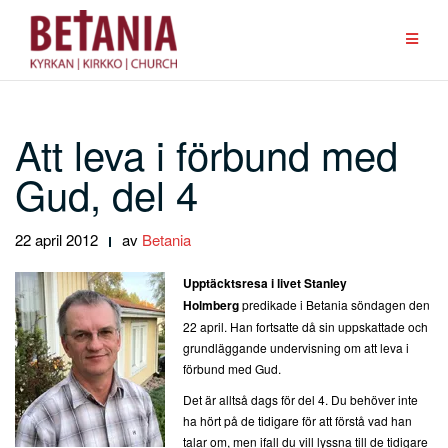
Hoppa
till
innehåll
Att leva i förbund med
Gud, del 4
22 april 2012
av
Betania
Upptäcktsresa i livet
Stanley
Holmberg
predikade i Betania söndagen den
22 april. Han fortsatte då sin uppskattade och
grundläggande undervisning om att leva i
förbund med Gud.
Det är alltså dags för del 4. Du behöver inte
ha hört på de tidigare för att förstå vad han
talar om, men ifall du vill lyssna till de tidigare