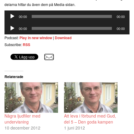
delarna hittar du även dem på Media-sidan.
Ljudspelare
00:00
00:00
Ljudspelare
00:00
00:00
Podcast:
Play in new window
|
Download
Subscribe:
RSS
Relaterade
Några ljudfiler med
Att leva i förbund med Gud,
undervisning
del 5 – Den goda kampen
10 december 2012
1 juni 2012