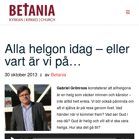
Hoppa
till
innehåll
Alla helgon idag – eller
vart är vi på…
30 oktober 2013
av
Betania
Gabriel Grönroos
konstaterar att allhelgona
är en helg som väcker minnen och känslor –
inte alltid helt enkla. Vi blir också påminda om
att vi själva är på resa genom livet. Vad
händer när vi kommer fram? Vad ser Gud i
oss då? Gud är helig och vill att vi ska vara
heliga. Hur ska det gå till?
Ljudspelare