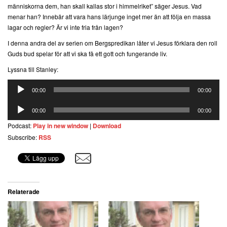
människorna dem, han skall kallas stor i himmelriket” säger Jesus. Vad
menar han? Innebär att vara hans lärjunge inget mer än att följa en massa
lagar och regler? Är vi inte fria från lagen?
I denna andra del av serien om Bergspredikan låter vi Jesus förklara den roll
Guds bud spelar för att vi ska få ett gott och fungerande liv.
Lyssna till Stanley:
Ljudspelare
00:00
00:00
Ljudspelare
00:00
00:00
Podcast:
Play in new window
|
Download
Subscribe:
RSS
Relaterade