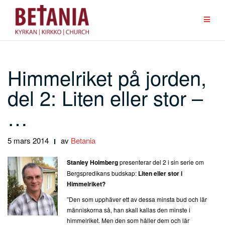
Hoppa
till
innehåll
Himmelriket på jorden,
del 2: Liten eller stor –
…
5 mars 2014
av
Betania
Stanley Holmberg
presenterar del 2 i sin serie om
Bergspredikans budskap:
Liten eller stor i
Himmelriket?
”Den som upphäver ett av dessa minsta bud och lär
människorna så, han skall kallas den minste i
himmelriket. Men den som håller dem och lär