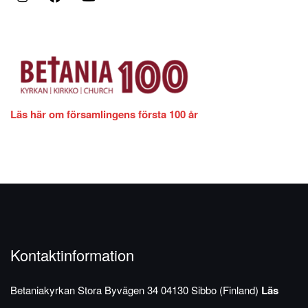
Läs här om församlingens första 100 år
Kontaktinformation
Betaniakyrkan
Stora Byvägen 34
04130 Sibbo (Finland)
Läs