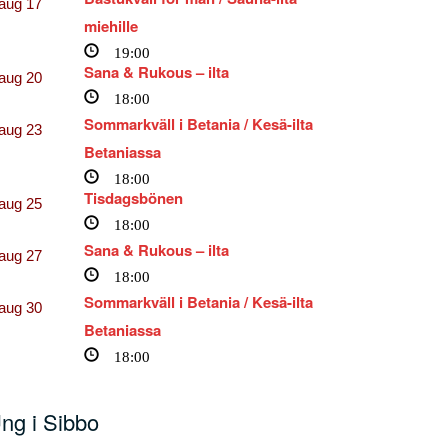
aug
17
miehille
19:00
Sana & Rukous – ilta
aug
20
18:00
Sommarkväll i Betania / Kesä-ilta
aug
23
Betaniassa
18:00
Tisdagsbönen
aug
25
18:00
Sana & Rukous – ilta
aug
27
18:00
Sommarkväll i Betania / Kesä-ilta
aug
30
Betaniassa
18:00
ng i Sibbo