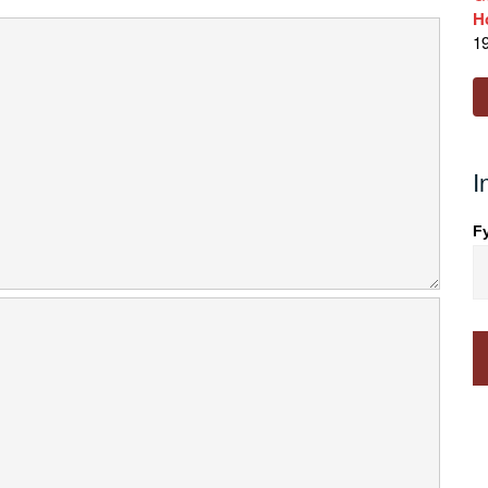
H
19
I
Fy