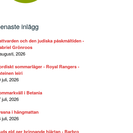
enaste inlägg
 känna Herdens röst –…
attvarden och den judiska påskmåltiden -
abriel Grönroos
augusti, 2026
ordiskt sommarläger - Royal Rangers -
teinen leiri
 juli, 2026
ommarkväll i Betania
 juli, 2026
yssna i hängmattan
 juli, 2026
uds eld ger brinnande hjärtan - Barbro