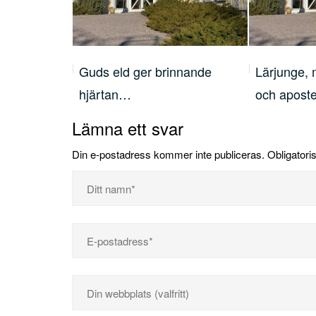
nnande
Lärjunge, människofiskare
Inte helle
och apostel –…
Lämna ett svar
Din e-postadress kommer inte publiceras.
Obligatori