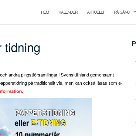
HEM
KALENDER
AKTUELLT
PÅ GÅNG
 tidning
P
nia och andra pingstförsamlingar i Svenskfinland gemensamt
apperstidning på traditionellt vis, men kan också läsas som e-
nformation.