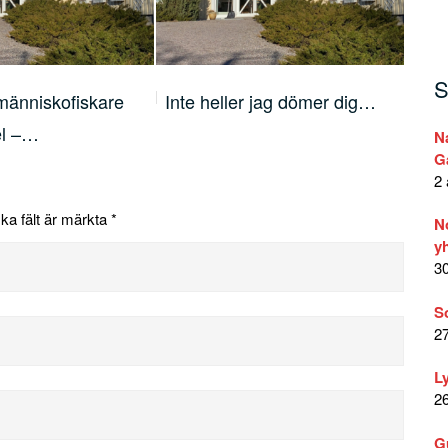
S
r jag dömer dig…
Din längtan och fruktan
Lär
visar…
N
G
2 
ska fält är märkta
*
N
yh
30
S
27
L
26
G