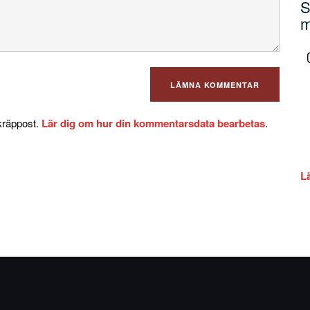
S
m
kräppost.
Lär dig om hur din kommentarsdata bearbetas
.
L