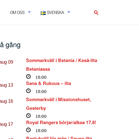
OM OSS
SVENSKA
å gång
Sommarkväll i Betania / Kesä-ilta
aug
09
Betaniassa
18:00
Sana & Rukous – ilta
aug
13
18:00
Sommarkväll i Missionshuset,
aug
16
Gesterby
18:00
Royal Rangers börjar/alkaa 17.8!
aug
17
18:00
Bastukväll för män / Sauna-ilta