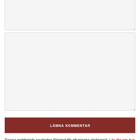
Denna webbplats använder Akismet för att minska skräppost.
Lär dig om hur