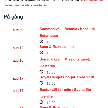
din kommentarsdata bearbetas
.
På gång
Sommarkväll i Betania / Kesä-ilta
aug
09
Betaniassa
18:00
Sana & Rukous – ilta
aug
13
18:00
Sommarkväll i Missionshuset,
aug
16
Gesterby
18:00
Royal Rangers börjar/alkaa 17.8!
aug
17
18:00
Bastukväll för män / Sauna-ilta
aug
17
miehille
19:00
Sana & Rukous – ilta