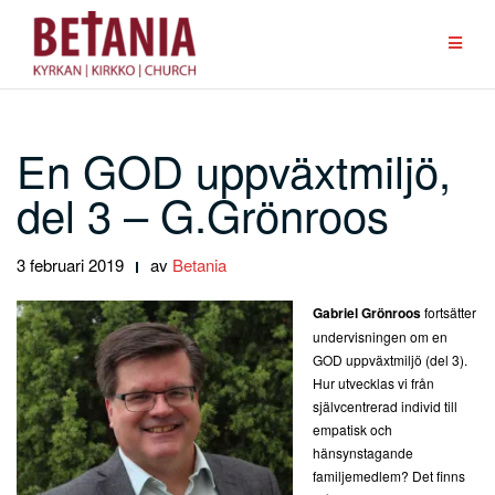
Hoppa
till
innehåll
En GOD uppväxtmiljö,
del 3 – G.Grönroos
3 februari 2019
av
Betania
Gabriel Grönroos
fortsätter
undervisningen om en
GOD uppväxtmiljö (del 3).
Hur utvecklas vi från
självcentrerad individ till
empatisk och
hänsynstagande
familjemedlem? Det finns