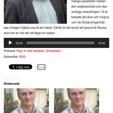
många paralleller mellan
den psykosociala och den
andliga utvecklingen. Vi är
kallade att växa och mogna
och vår församlingsmiljö
ska rimligen hjälpa oss åt det hållet. Därför är det smart att lyssna till Paulus
som har en hel del att säga om saken…
Ljudspelare
00:00
00:00
Podcast:
Play in new window
|
Download
Subscribe:
RSS
Relaterade