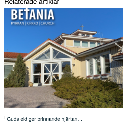
Relaterade artiklar
Lärjunge, människofiskare och apostel –…