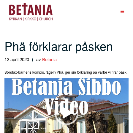
Hoppa
till
innehåll
Phä förklarar påsken
12 april 2020
av
Betania
Söndax-barnens kompis, fågeln Phä, ger sin förklaring på varför vi firar påsk.
Videospelare