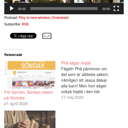
00:00
00:00
Podcast:
Play in new window
|
Download
Subscribe:
RSS
Relaterade
Phä säger hejdå
Fågeln Phä påminner om
det som är alldeles säkert,
nämligen att Jesus älskar
alla barn! Men hon säger
också hejdå i den här
För barnen: Söndax-videor
sjunde och sista videon för
17 maj 2020
på Youtube
säsongen. Du kan se övriga
21 april 2020
här på webbsidan, eller på
Youtube: Phä-videorna finns
på kanalen "Söndax i
Betania".