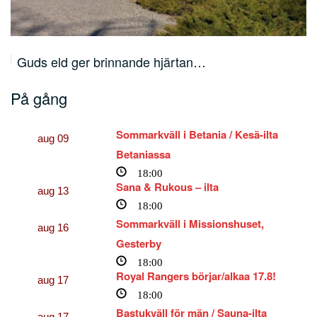
Lärjunge, människofiskare och apostel –…
På gång
Sommarkväll i Betania / Kesä-ilta
aug
09
Betaniassa
18:00
Sana & Rukous – ilta
aug
13
18:00
Sommarkväll i Missionshuset,
aug
16
Gesterby
18:00
Royal Rangers börjar/alkaa 17.8!
aug
17
18:00
Bastukväll för män / Sauna-ilta
aug
17