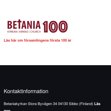
Läs här om församlingens första 100 år
Kontaktinformation
Betaniakyrkan
Stora Byvägen 34
04130 Sibbo (Finland)
Läs
mer...