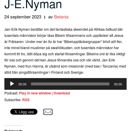
J-E.Nyman
24 september 2023
av
Betania
Jan-Erik Nyman berättar om det fantastiska skeendet på Afrikas östkust där
tusentals människor börjar läsa Bibeln tillsammans och upptäcker att Jesus
är Frälsaren. Under mer än tio år har “Bibelupptäckargrupper” blivit allt fler,
inte minst bland muslimer på swahilikusten, och tusentals människor har
kommit till tro, låtit döpa sig och startat församlingar. Bibelns ord är lika viktigt
för oss och genom det kan Jesus förvandla oss och vår värld. Jan-Erik
Nyman, med frun Hanna, är utsänd som missionär (med bas i Tanzania) med
stöd från pingstförsamlingar i Finland och Sverige.
Ljudspelare
00:00
00:00
Podcast:
Play in new window
|
Download
Subscribe:
RSS