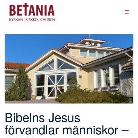
Hoppa
till
innehåll
Bibelns Jesus
förvandlar människor –