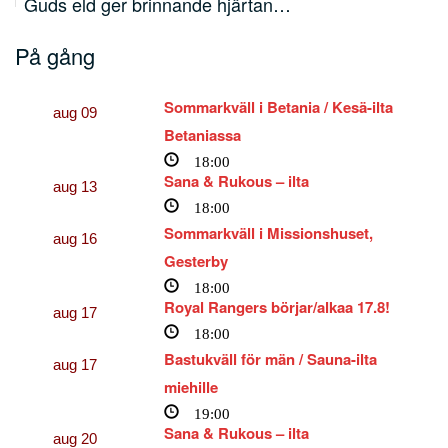
Lärjunge, människofiskare och apostel –…
På gång
Sommarkväll i Betania / Kesä-ilta
aug
09
Betaniassa
18:00
Sana & Rukous – ilta
aug
13
18:00
Sommarkväll i Missionshuset,
aug
16
Gesterby
18:00
Royal Rangers börjar/alkaa 17.8!
aug
17
18:00
Bastukväll för män / Sauna-ilta
aug
17
miehille
19:00
Sana & Rukous – ilta
aug
20