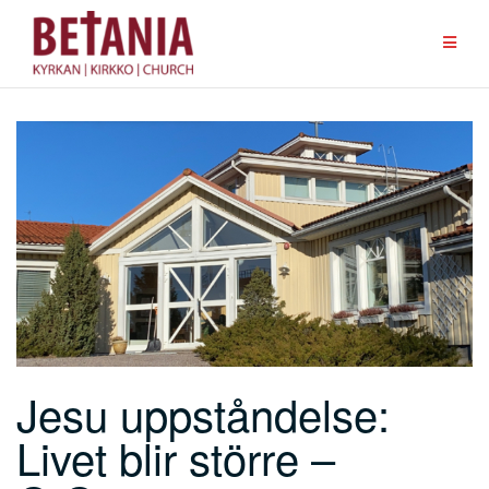
Hoppa
till
innehåll
Jesu uppståndelse:
Livet blir större –