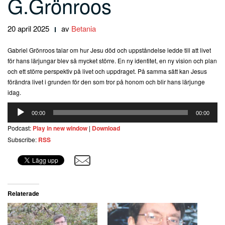
G.Grönroos
20 april 2025
av
Betania
Gabriel Grönroos talar om hur Jesu död och uppståndelse ledde till att livet
för hans lärjungar blev så mycket större. En ny identitet, en ny vision och plan
och ett större perspektiv på livet och uppdraget. På samma sätt kan Jesus
förändra livet i grunden för den som tror på honom och blir hans lärjunge
idag.
Ljudspelare
00:00
00:00
Podcast:
Play in new window
|
Download
Subscribe:
RSS
Relaterade