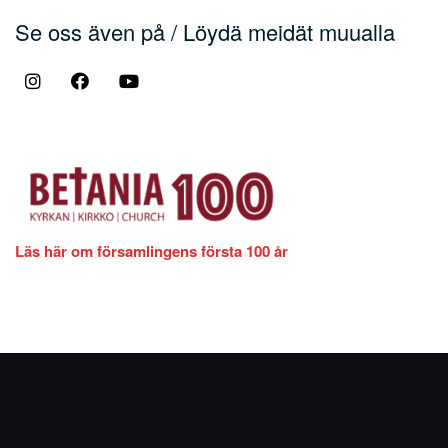
Se oss även på / Löydä meidät muualla
Läs här om församlingens första 100 år