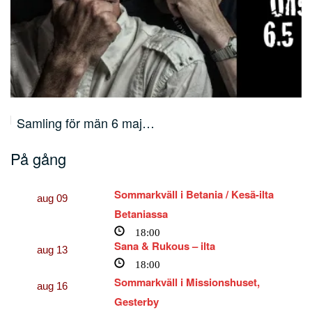
Vart går pengarna? Årsmöte 19.4
På gång
Sommarkväll i Betania / Kesä-ilta
aug
09
Betaniassa
18:00
Sana & Rukous – ilta
aug
13
18:00
Sommarkväll i Missionshuset,
aug
16
Gesterby