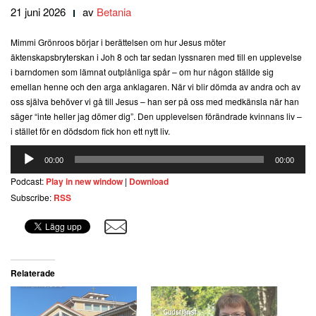
21 juni 2026
av
Betania
Mimmi Grönroos börjar i berättelsen om hur Jesus möter
äktenskapsbryterskan i Joh 8 och tar sedan lyssnaren med till en upplevelse
i barndomen som lämnat outplånliga spår – om hur någon ställde sig
emellan henne och den arga anklagaren. När vi blir dömda av andra och av
oss själva behöver vi gå till Jesus – han ser på oss med medkänsla när han
säger “inte heller jag dömer dig”. Den upplevelsen förändrade kvinnans liv –
i stället för en dödsdom fick hon ett nytt liv.
Ljudspelare
00:00
00:00
Podcast:
Play in new window
|
Download
Subscribe:
RSS
Relaterade