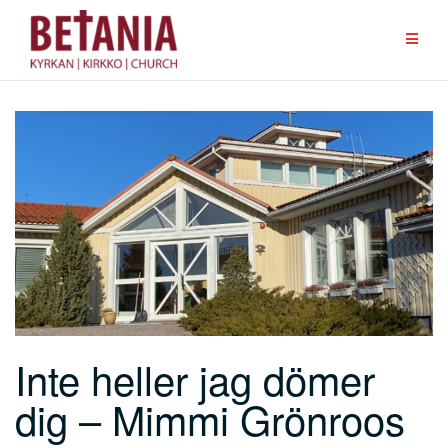
Hoppa
till
innehåll
Inte heller jag dömer
dig – Mimmi Grönroos