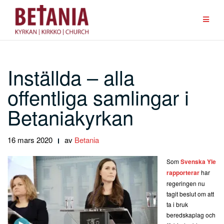
Hoppa
till
innehåll
Inställda – alla
offentliga samlingar i
Betaniakyrkan
16 mars 2020
av
Betania
Som
Svenska Yle
rapporterar
har
regeringen nu
tagit beslut om att
ta i bruk
beredskaplag och