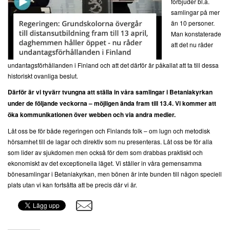
förbjuder bl.a.
samlingar på mer
än 10 personer.
Man konstaterade
att det nu råder
undantagsförhållanden i Finland och att det därför är påkallat att ta till dessa
historiskt ovanliga beslut.
Därför är vi tyvärr tvungna att ställa in våra samlingar i Betaniakyrkan
under de följande veckorna – möjligen ända fram till 13.4. Vi kommer att
öka kommunikationen över webben och via andra medier.
Låt oss be för både regeringen och Finlands folk – om lugn och metodisk
hörsamhet till de lagar och direktiv som nu presenteras. Låt oss be för alla
som lider av sjukdomen men också för dem som drabbas praktiskt och
ekonomiskt av det exceptionella läget. Vi ställer in våra gemensamma
bönesamlingar i Betaniakyrkan, men bönen är inte bunden till någon speciell
plats utan vi kan fortsätta att be precis där vi är.