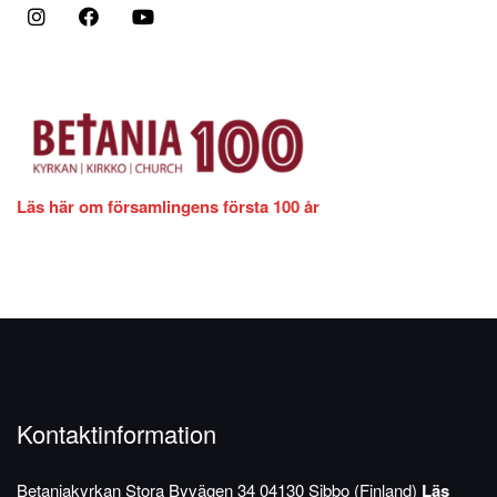
Läs här om församlingens första 100 år
Kontaktinformation
Betaniakyrkan
Stora Byvägen 34
04130 Sibbo (Finland)
Läs