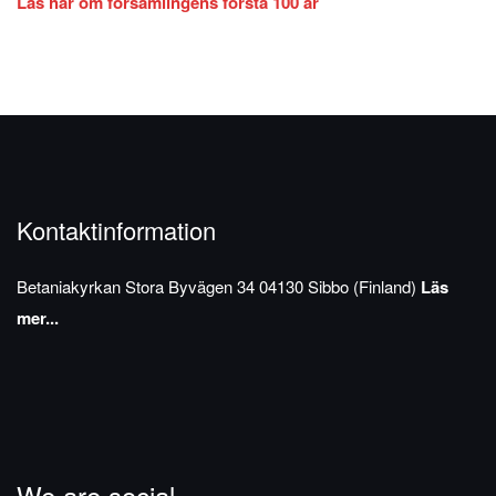
Läs här om församlingens första 100 år
Kontaktinformation
Betaniakyrkan
Stora Byvägen 34
04130 Sibbo (Finland)
Läs
mer...
We are social