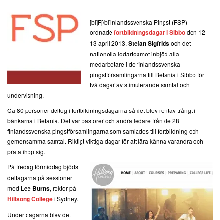
[bl]F[/bl]inlandssvenska Pingst (FSP)
ordnade
fortbildningsdagar i Sibbo
den 12-
13 april 2013.
Stefan Sigfrids
och det
nationella ledarteamet inbjöd alla
medarbetare i de finlandssvenska
pingstförsamlingarna till Betania i Sibbo för
två dagar av stimulerande samtal och
undervisning.
Ca 80 personer deltog i fortbildningsdagarna så det blev rentav trångt i
bänkarna i Betania. Det var pastorer och andra ledare från de 28
finlandssvenska pingstförsamlingarna som samlades till fortbildning och
gemensamma samtal. Riktigt viktiga dagar för att lära känna varandra och
prata ihop sig.
På fredag förmiddag bjöds
deltagarna på sessioner
med
Lee Burns
, rektor på
Hillsong College
i Sydney.
Under dagarna blev det