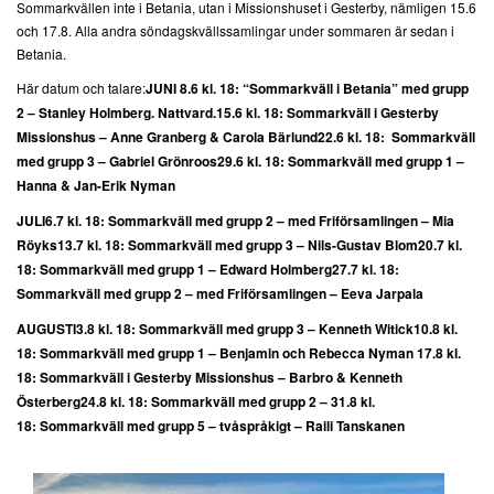
Sommarkvällen inte i Betania, utan i Missionshuset i Gesterby, nämligen 15.6
och 17.8. Alla andra söndagskvällssamlingar under sommaren är sedan i
Betania.
Här datum och talare:
JUNI
8.6 kl. 18: “Sommarkväll i Betania” med grupp
2 – Stanley Holmberg. Nattvard.
15.6 kl. 18: Sommarkväll i Gesterby
Missionshus – Anne Granberg & Carola Bärlund
22.6 kl. 18: Sommarkväll
med grupp 3 – Gabriel Grönroos
29.6 kl. 18:
Sommarkväll med grupp 1 –
Hanna & Jan-Erik Nyman
JULI
6.7 kl. 18:
Sommarkväll med grupp 2 – med Friförsamlingen – Mia
Röyks
13.7 kl. 18:
Sommarkväll med grupp 3 – Nils-Gustav Blom
20.7 kl.
18: Sommarkväll med grupp 1 – Edward Holmberg
27.7 kl. 18:
Sommarkväll med grupp 2 – med Friförsamlingen – Eeva Jarpala
AUGUSTI
3.8 kl. 18:
Sommarkväll med grupp 3 – Kenneth Witick
10.8 kl.
18:
Sommarkväll med grupp 1 – Benjamin och Rebecca Nyman
17.8 kl.
18:
Sommarkväll i Gesterby Missionshus – Barbro & Kenneth
Österberg
24.8 kl. 18:
Sommarkväll med grupp 2 –
31.8 kl.
18: Sommarkväll med grupp 5 – tvåspråkigt – Raili Tanskanen