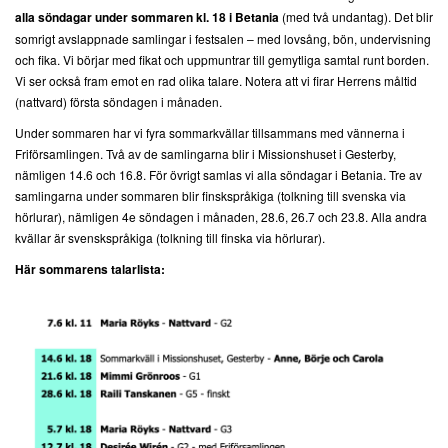
alla söndagar under sommaren kl. 18 i Betania
(med två undantag). Det blir
somrigt avslappnade samlingar i festsalen – med lovsång, bön, undervisning
och fika. Vi börjar med fikat och uppmuntrar till gemytliga samtal runt borden.
Vi ser också fram emot en rad olika talare. Notera att vi firar Herrens måltid
(nattvard) första söndagen i månaden.
Under sommaren har vi fyra sommarkvällar tillsammans med vännerna i
Friförsamlingen. Två av de samlingarna blir i Missionshuset i Gesterby,
nämligen 14.6 och 16.8. För övrigt samlas vi alla söndagar i Betania. Tre av
samlingarna under sommaren blir finskspråkiga (tolkning till svenska via
hörlurar), nämligen 4e söndagen i månaden, 28.6, 26.7 och 23.8. Alla andra
kvällar är svenskspråkiga (tolkning till finska via hörlurar).
Här sommarens talarlista: