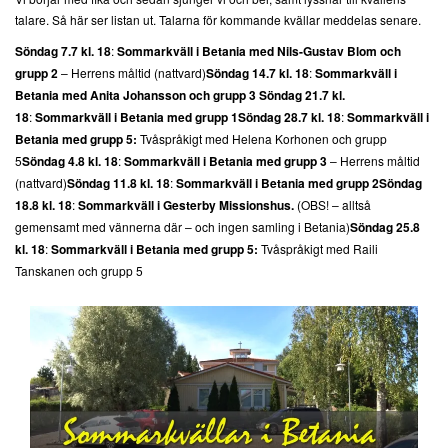
talare. Så här ser listan ut. Talarna för kommande kvällar meddelas senare.
Söndag 7.7 kl. 18
:
Sommarkväll i Betania med Nils-Gustav Blom och
grupp 2
– Herrens måltid (nattvard)
Söndag 14.7 kl. 18
:
Sommarkväll i
Betania med Anita Johansson och grupp 3
Söndag 21.7 kl.
18
:
Sommarkväll i Betania med grupp 1
Söndag 28.7 kl. 18
:
Sommarkväll i
Betania med grupp 5:
Tvåspråkigt med Helena Korhonen och grupp
5
Söndag 4.8 kl. 18
:
Sommarkväll i Betania med grupp 3
– Herrens måltid
(nattvard)
Söndag 11.8 kl. 18
:
Sommarkväll i Betania med grupp 2
Söndag
18.8 kl. 18
:
Sommarkväll i Gesterby Missionshus.
(OBS! – alltså
gemensamt med vännerna där – och ingen samling i Betania)
Söndag 25.8
kl. 18
:
Sommarkväll i Betania med grupp 5:
Tvåspråkigt med Raili
Tanskanen och grupp 5