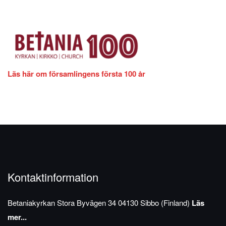
Läs här om församlingens första 100 år
Kontaktinformation
Betaniakyrkan
Stora Byvägen 34
04130 Sibbo (Finland)
Läs
mer...