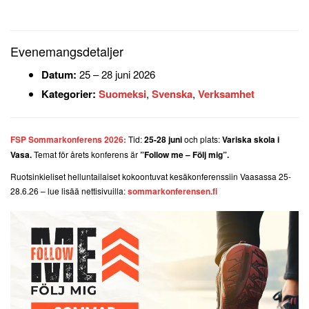
Evenemangsdetaljer
Datum:
25
–
28 juni 2026
Kategorier:
Suomeksi
,
Svenska
,
Verksamhet
FSP Sommarkonferens 2026
:
Tid:
25-28 juni
och plats:
Variska skola i
Vasa.
Temat för årets konferens är
”Follow me – Följ mig”.
Ruotsinkieliset helluntailaiset kokoontuvat kesäkonferenssiin Vaasassa 25-
28.6.26 – lue lisää nettisivuilla:
sommarkonferensen.fi