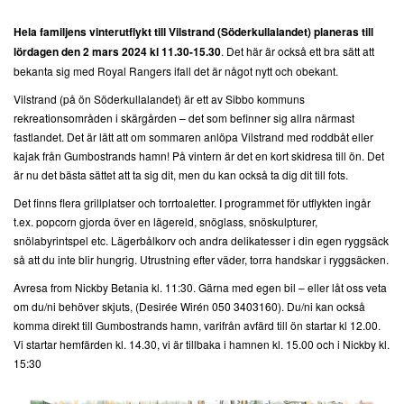
Hela familjens vinterutflykt till Vilstrand (Söderkullalandet) planeras till
lördagen den 2 mars 2024 kl 11.30-15.30
. Det här är också ett bra sätt att
bekanta sig med Royal Rangers ifall det är något nytt och obekant.
Vilstrand (på ön Söderkullalandet) är ett av Sibbo kommuns
rekreationsområden i skärgården – det som befinner sig allra närmast
fastlandet. Det är lätt att om sommaren anlöpa Vilstrand med roddbåt eller
kajak från Gumbostrands hamn! På vintern är det en kort skidresa till ön. Det
är nu det bästa sättet att ta sig dit, men du kan också ta dig dit till fots.
Det finns flera grillplatser och torrtoaletter. I programmet för utflykten ingår
t.ex. popcorn gjorda över en lägereld, snöglass, snöskulpturer,
snölabyrintspel etc. Lägerbålkorv och andra delikatesser i din egen ryggsäck
så att du inte blir hungrig. Utrustning efter väder, torra handskar i ryggsäcken.
Avresa from Nickby Betania kl. 11:30. Gärna med egen bil – eller låt oss veta
om du/ni behöver skjuts, (Desirée Wirén 050 3403160). Du/ni kan också
komma direkt till Gumbostrands hamn, varifrån avfärd till ön startar kl 12.00.
Vi startar hemfärden kl. 14.30, vi är tillbaka i hamnen kl. 15.00 och i Nickby kl.
15:30