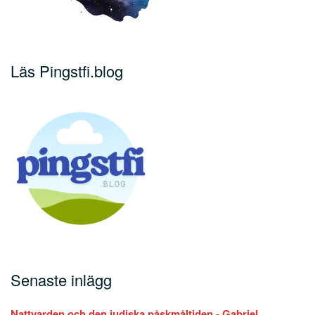
Läs Pingstfi.blog
Senaste inlägg
Nattvarden och den judiska påskmåltiden - Gabriel