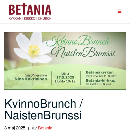
Hoppa
till
innehåll
KvinnoBrunch /
NaistenBrunssi
8 maj 2025
av
Betania