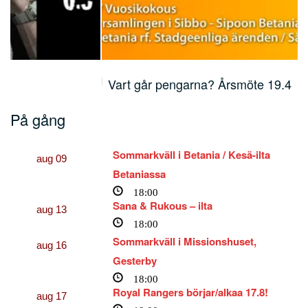
Vart går pengarna? Årsmöte 19.4
På gång
Sommarkväll i Betania / Kesä-ilta
aug
09
Betaniassa
18:00
Sana & Rukous – ilta
aug
13
18:00
Sommarkväll i Missionshuset,
aug
16
Gesterby
18:00
Royal Rangers börjar/alkaa 17.8!
aug
17