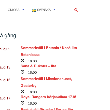
OM OSS
SVENSKA
å gång
Sommarkväll i Betania / Kesä-ilta
aug
09
Betaniassa
18:00
Sana & Rukous – ilta
aug
13
18:00
Sommarkväll i Missionshuset,
aug
16
Gesterby
18:00
Royal Rangers börjar/alkaa 17.8!
aug
17
18:00
Bastukväll för män / Sauna-ilta