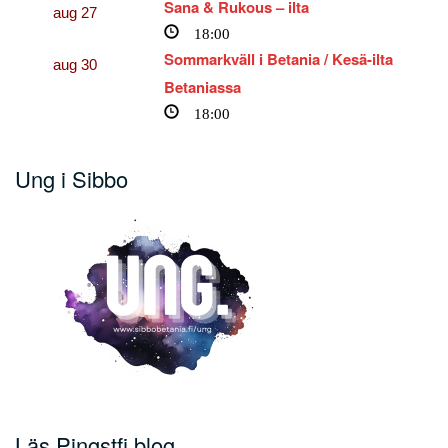
Sana & Rukous – ilta
aug
27
18:00
Sommarkväll i Betania / Kesä-ilta
aug
30
Betaniassa
18:00
Ung i Sibbo
Läs Pingstfi.blog