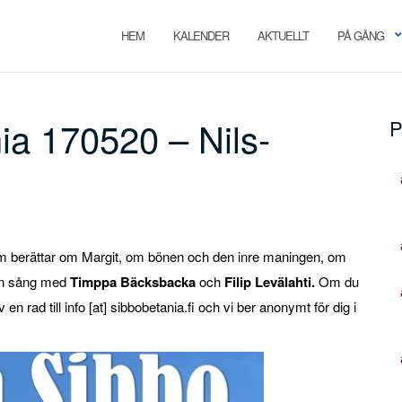
HEM
KALENDER
AKTUELLT
PÅ GÅNG
ia 170520 – Nils-
P
m berättar om Margit, om bönen och den inre maningen, om
 en sång med
Timppa Bäcksbacka
och
Filip Levälahti.
Om du
 en rad till info [at] sibbobetania.fi och vi ber anonymt för dig i