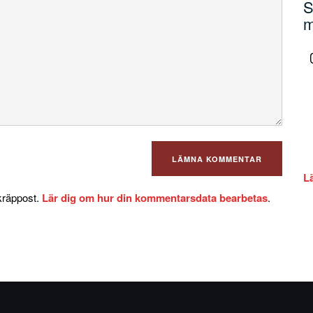
S
m
L
kräppost.
Lär dig om hur din kommentarsdata bearbetas
.