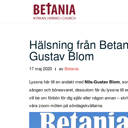
Hoppa
till
innehåll
Hälsning från Betan
Gustav Blom
17 maj 2020
av
Betania
Lyssna här till en andakt med
Nils-Gustav Blom
, so
sången och bönesvaret, dessutom får du lyssna till
vill be om förbön för dig själv eller någon annan – skriv
våra zoom-möten på söndagskvällarna.
Videospelare