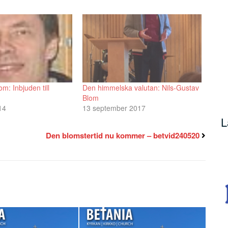
m: Inbjuden till
Den himmelska valutan: Nils-Gustav
Blom
14
13 september 2017
L
Den blomstertid nu kommer – betvid240520