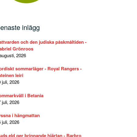
enaste inlägg
attvarden och den judiska påskmåltiden -
abriel Grönroos
augusti, 2026
 känna Herdens röst –…
ordiskt sommarläger - Royal Rangers -
teinen leiri
 juli, 2026
ommarkväll i Betania
 juli, 2026
yssna i hängmattan
 juli, 2026
uds eld ger brinnande hjärtan - Barbro