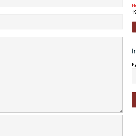
H
19
I
Fy