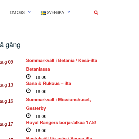
OM OSS
SVENSKA
å gång
Sommarkväll i Betania / Kesä-ilta
aug
09
Betaniassa
18:00
Sana & Rukous – ilta
aug
13
18:00
Sommarkväll i Missionshuset,
aug
16
Gesterby
18:00
Royal Rangers börjar/alkaa 17.8!
aug
17
18:00
Bastukväll för män / Sauna-ilta