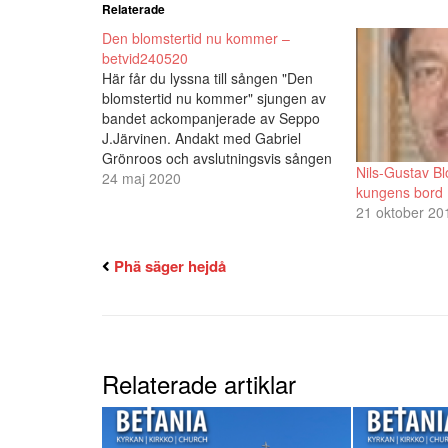
Relaterade
Den blomstertid nu kommer –
betvid240520
Här får du lyssna till sången "Den
blomstertid nu kommer" sjungen av
bandet ackompanjerade av Seppo
J.Järvinen. Andakt med Gabriel
Grönroos och avslutningsvis sången
Nils-Gustav Blo
"O store Gud" sjungen av Nils-
24 maj 2020
kungens bord
Gustav Blom med Seppo J.Järvinen
21 oktober 20
på pianot.
Phä säger hejdå
Relaterade artiklar