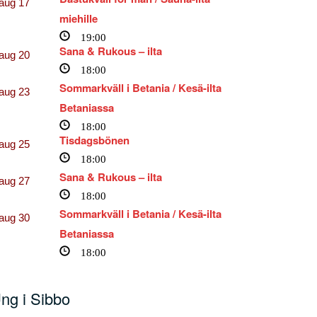
aug
17
miehille
19:00
Sana & Rukous – ilta
aug
20
18:00
Sommarkväll i Betania / Kesä-ilta
aug
23
Betaniassa
18:00
Tisdagsbönen
aug
25
18:00
Sana & Rukous – ilta
aug
27
18:00
Sommarkväll i Betania / Kesä-ilta
aug
30
Betaniassa
18:00
ng i Sibbo