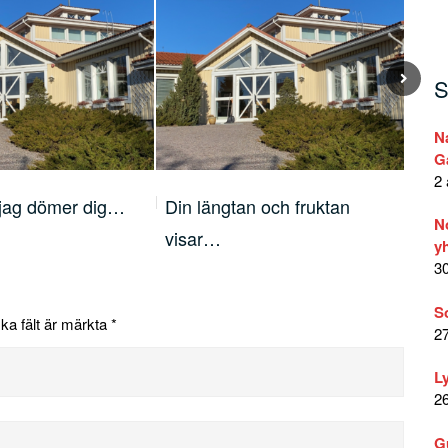
S
N
G
2 
r jag dömer dig…
Din längtan och fruktan
Lär
N
visar…
yh
30
S
ska fält är märkta
*
27
L
26
G