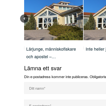
nnande
Lärjunge, människofiskare
Inte helle
och apostel –…
Lämna ett svar
Din e-postadress kommer inte publiceras.
Obligatori