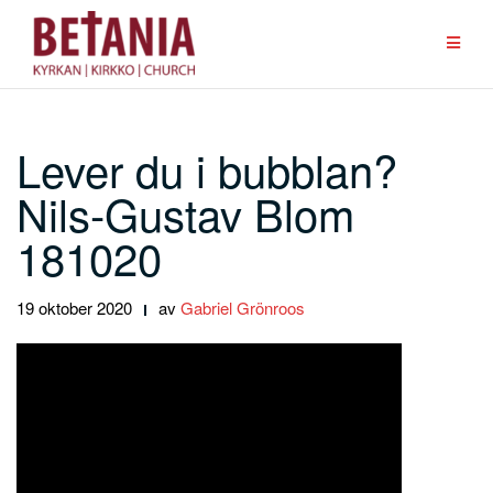
Hoppa
till
innehåll
Lever du i bubblan?
Nils-Gustav Blom
181020
19 oktober 2020
av
Gabriel Grönroos