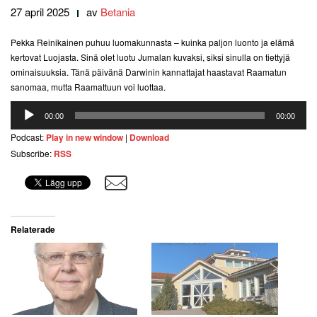
27 april 2025
av
Betania
Pekka Reinikainen puhuu luomakunnasta – kuinka paljon luonto ja elämä
kertovat Luojasta. Sinä olet luotu Jumalan kuvaksi, siksi sinulla on tiettyjä
ominaisuuksia. Tänä päivänä Darwinin kannattajat haastavat Raamatun
sanomaa, mutta Raamattuun voi luottaa.
Ljudspelare
00:00
00:00
Podcast:
Play in new window
|
Download
Subscribe:
RSS
Relaterade