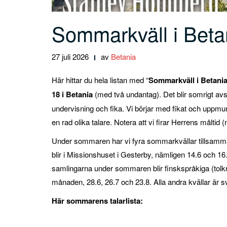
Sommarkväll i Beta
27 juli 2026
av
Betania
Här hittar du hela listan med “
Sommarkväll i Betani
18 i Betania
(med två undantag). Det blir somrigt av
undervisning och fika. Vi börjar med fikat och uppmun
en rad olika talare. Notera att vi firar Herrens måltid
Under sommaren har vi fyra sommarkvällar tillsamm
blir i Missionshuset i Gesterby, nämligen 14.6 och 16.
samlingarna under sommaren blir finskspråkiga (tolkni
månaden, 28.6, 26.7 och 23.8. Alla andra kvällar är sve
Här sommarens talarlista: