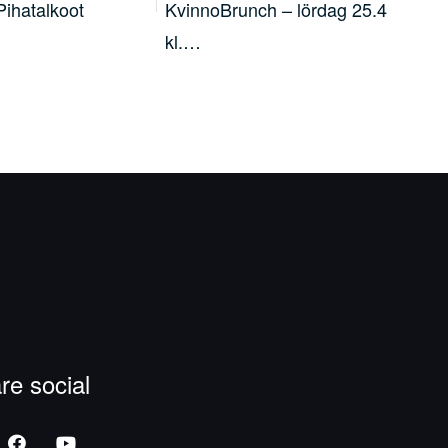
ch – lördag 25.4
Royal Rangers startar 12
God
januari
re social