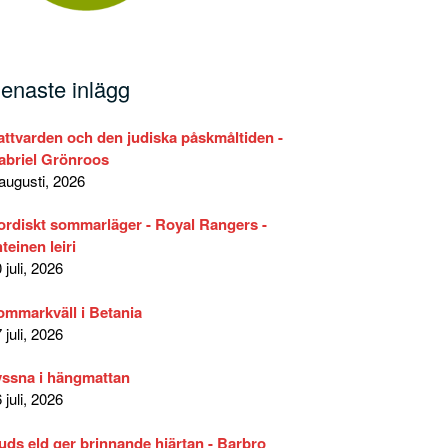
enaste inlägg
attvarden och den judiska påskmåltiden -
abriel Grönroos
augusti, 2026
ordiskt sommarläger - Royal Rangers -
teinen leiri
 juli, 2026
ommarkväll i Betania
 juli, 2026
yssna i hängmattan
 juli, 2026
uds eld ger brinnande hjärtan - Barbro