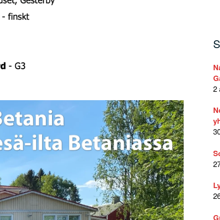
S
N
G
2 
N
yh
30
S
27
L
26
G