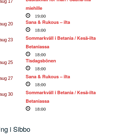
aug
17
miehille
19:00
Sana & Rukous – ilta
aug
20
18:00
Sommarkväll i Betania / Kesä-ilta
aug
23
Betaniassa
18:00
Tisdagsbönen
aug
25
18:00
Sana & Rukous – ilta
aug
27
18:00
Sommarkväll i Betania / Kesä-ilta
aug
30
Betaniassa
18:00
ng i Sibbo