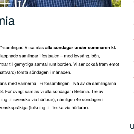
nia
a
“-samlingar. Vi samlas
alla söndagar under sommaren kl.
slappnade samlingar i festsalen – med lovsång, bön,
trar till gemytliga samtal runt borden. Vi ser också fram emot
 (nattvard) första söndagen i månaden.
ans med vännerna i Friförsamlingen. Två av de samlingarna
8. För övrigt samlas vi alla söndagar i Betania. Tre av
ng till svenska via hörlurar), nämligen 4e söndagen i
nskspråkiga (tolkning till finska via hörlurar).
U