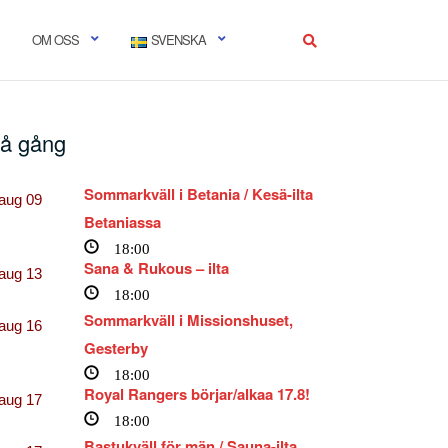
OM OSS
SVENSKA
å gång
Sommarkväll i Betania / Kesä-ilta
aug
09
Betaniassa
18:00
Sana & Rukous – ilta
aug
13
18:00
Sommarkväll i Missionshuset,
aug
16
Gesterby
18:00
Royal Rangers börjar/alkaa 17.8!
aug
17
18:00
Bastukväll för män / Sauna-ilta