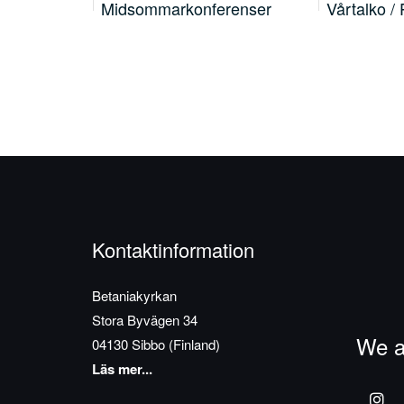
renser
Vårtalko / Pihatalkoot
KvinnoBrun
kl.…
Kontaktinformation
Betaniakyrkan
Stora Byvägen 34
We a
04130 Sibbo (Finland)
Läs mer...